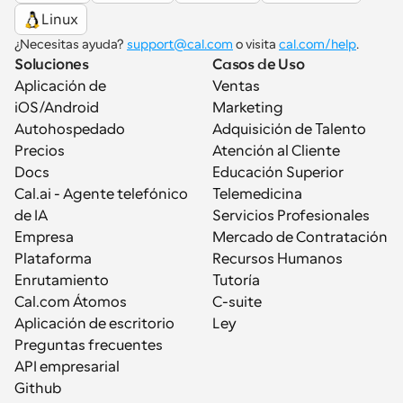
Linux
¿Necesitas ayuda? 
support@cal.com
 o visita 
cal.com/help
.
Soluciones
Casos de Uso
Aplicación de 
Ventas
iOS/Android
Marketing
Autohospedado
Adquisición de Talento
Precios
Atención al Cliente
Docs
Educación Superior
Cal.ai - Agente telefónico 
Telemedicina
de IA
Servicios Profesionales
Empresa
Mercado de Contratación
Plataforma
Recursos Humanos
Enrutamiento
Tutoría
Cal.com Átomos
C-suite
Aplicación de escritorio
Ley
Preguntas frecuentes
API empresarial
Github