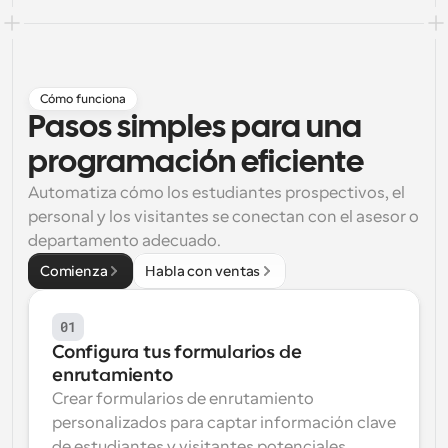
Flujos de trabajo
Automatiza la programación y los recordatorios
Blog
Cómo funciona
Mantente al día con las últimas noticias y 
Pasos simples para una 
Programación potenciadda con llamadas 
actualizaciones
impulsadas por IA
programación eficiente
Reuniones Instantáneas
Automatiza cómo los estudiantes prospectivos, el 
Reúnete con clientes en minutos
personal y los visitantes se conectan con el asesor o 
departamento adecuado.
Enlaces de Grupo Dinámico
Reserva reuniones de forma fluida con varias personas
Comienza
Habla con ventas
Webhooks
01
Recibe notificaciones cuando ocurra algo
Configura tus formularios de 
enrutamiento
Crear formularios de enrutamiento 
personalizados para captar información clave 
de estudiantes y visitantes potenciales.