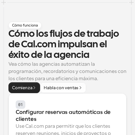
Flujos de trabajo
Automatiza la programación y los recordatorios
Cómo funciona
Blog
Cómo los flujos de trabajo 
Mantente al día con las últimas noticias y 
Programación potenciadda con llamadas 
actualizaciones
impulsadas por IA
de Cal.com impulsan el 
Reuniones Instantáneas
éxito de la agencia
Reúnete con clientes en minutos
Vea cómo las agencias automatizan la 
programación, recordatorios y comunicaciones con 
Enlaces de Grupo Dinámico
los clientes para una eficiencia máxima.
Reserva reuniones de forma fluida con varias personas
Comienza
Habla con ventas
Webhooks
Recibe notificaciones cuando ocurra algo
01
Configurar reservas automáticas de 
clientes
Use Cal.com para permitir que los clientes 
reserven reuniones, inicios de proyectos o 