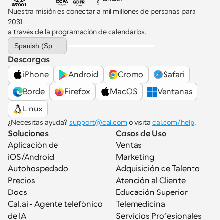
Nuestra misión es conectar a mil millones de personas para 
2031 
a través de la programación de calendarios.
Select Language
Spanish (Spain)
Descargas
iPhone
Android
Cromo
Safari
Borde
Firefox
MacOS
Ventanas
Linux
¿Necesitas ayuda? 
support@cal.com
 o visita 
cal.com/help
.
Soluciones
Casos de Uso
Aplicación de 
Ventas
iOS/Android
Marketing
Autohospedado
Adquisición de Talento
Precios
Atención al Cliente
Docs
Educación Superior
Cal.ai - Agente telefónico 
Telemedicina
de IA
Servicios Profesionales