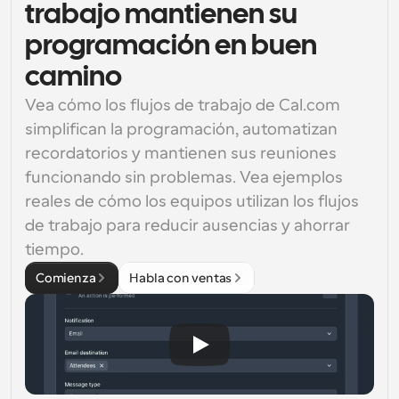
trabajo mantienen su
programación en buen
camino
Vea cómo los flujos de trabajo de Cal.com 
simplifican la programación, automatizan 
recordatorios y mantienen sus reuniones 
funcionando sin problemas. Vea ejemplos 
reales de cómo los equipos utilizan los flujos 
de trabajo para reducir ausencias y ahorrar 
tiempo.
Comienza
Habla con ventas