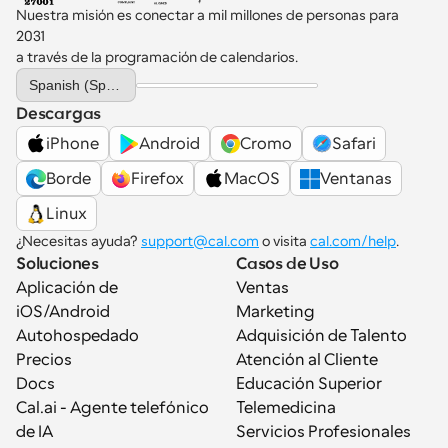
Nuestra misión es conectar a mil millones de personas para 
2031 
a través de la programación de calendarios.
Select Language
Spanish (Spain)
Descargas
iPhone
Android
Cromo
Safari
Borde
Firefox
MacOS
Ventanas
Linux
¿Necesitas ayuda? 
support@cal.com
 o visita 
cal.com/help
.
Soluciones
Casos de Uso
Aplicación de 
Ventas
iOS/Android
Marketing
Autohospedado
Adquisición de Talento
Precios
Atención al Cliente
Docs
Educación Superior
Cal.ai - Agente telefónico 
Telemedicina
de IA
Servicios Profesionales