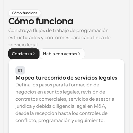
Flujos de trabajo
Cómo funciona
Automatiza la programación y los recordatorios
Cómo funciona
Blog
Construya flujos de trabajo de programación 
Mantente al día con las últimas noticias y 
Programación potenciadda con llamadas 
estructurados y conformes para cada línea de 
actualizaciones
impulsadas por IA
servicio legal
Reuniones Instantáneas
Comienza
Habla con ventas
Reúnete con clientes en minutos
01
Enlaces de Grupo Dinámico
Mapea tu recorrido de servicios legales
Reserva reuniones de forma fluida con varias personas
Defina los pasos para la formación de 
negocios en asuntos legales, revisión de 
Webhooks
contratos comerciales, servicios de asesoría 
Recibe notificaciones cuando ocurra algo
jurídica y debida diligencia legal en M&A, 
desde la recepción hasta los controles de 
conflicto, programación y seguimiento.