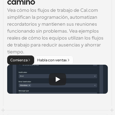
camino
Vea cómo los flujos de trabajo de Cal.com 
simplifican la programación, automatizan 
recordatorios y mantienen sus reuniones 
funcionando sin problemas. Vea ejemplos 
reales de cómo los equipos utilizan los flujos 
de trabajo para reducir ausencias y ahorrar 
tiempo.
Comienza
Habla con ventas