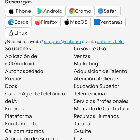
Descargas
iPhone
Android
Cromo
Safari
Borde
Firefox
MacOS
Ventanas
Linux
¿Necesitas ayuda? 
support@cal.com
 o visita 
cal.com/help
.
Soluciones
Casos de Uso
Aplicación de 
Ventas
iOS/Android
Marketing
Autohospedado
Adquisición de Talento
Precios
Atención al Cliente
Docs
Educación Superior
Cal.ai - Agente telefónico 
Telemedicina
de IA
Servicios Profesionales
Empresa
Mercado de Contratación
Plataforma
Recursos Humanos
Enrutamiento
Tutoría
Cal.com Átomos
C-suite
Aplicación de escritorio
Ley