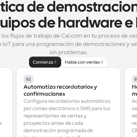
ica de demostracion
uipos de hardware e 
 los flujos de trabajo de Cal.com en tu proceso de ven
 IoT para una programación de demostraciones y se
sin problemas.
Comienza
Habla con ventas
02
0
Automatiza recordatorios y 
H
confirmaciones
m
Configura recordatorios automáticos 
Ac
por correo electrónico o SMS para tus 
se
representantes de ventas y 
de
 
prospectos antes de cada 
re
demostración programada de 
CR