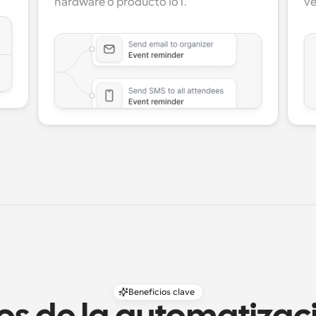
hardware o producto IoT.
ve
Beneficios clave