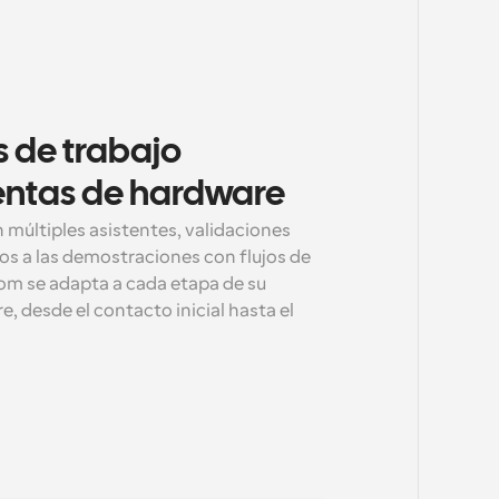
s de trabajo 
entas de hardware
últiples asistentes, validaciones 
os a las demostraciones con flujos de 
com se adapta a cada etapa de su 
 desde el contacto inicial hasta el 