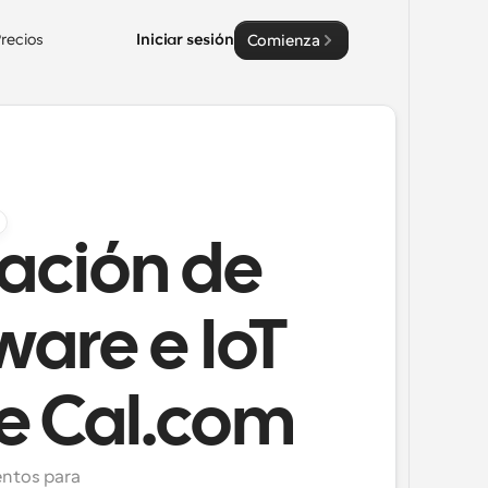
recios
Iniciar sesión
Comienza
ación de
are e IoT
de Cal.com
ntos para 