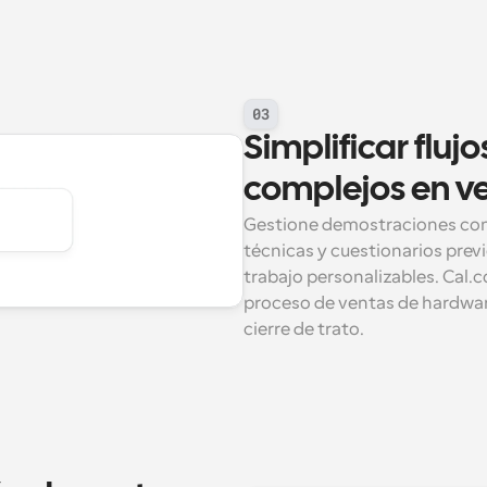
03
Simplificar flujo
complejos en v
Gestione demostraciones con m
técnicas y cuestionarios previ
trabajo personalizables. Cal.
proceso de ventas de hardware,
cierre de trato.