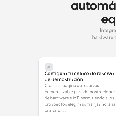
automát
eq
Integra
hardware o
01
Configura tu enlace de reserva 
de demostración
Crea una página de reservas 
personalizable para demostraciones 
de hardware e IoT, permitiendo a los 
prospectos elegir sus franjas horarias
preferidas.