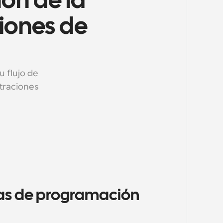
ón de la 
ones de 
flujo de 
raciones 
eas de programación 