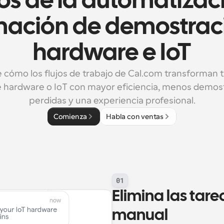
os de la automatizaci
ación de demostraci
hardware e IoT
cómo los flujos de trabajo de Cal.com transforman tu 
 hardware o IoT con mayor eficiencia, menos demost
perdidas y una experiencia profesional.
Comienza
Habla con ventas
01
Elimina las tar
manual