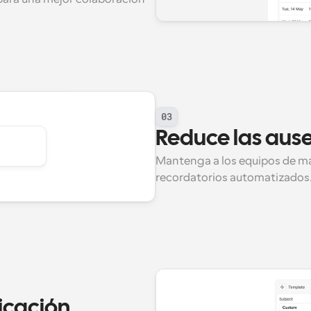
03
Reduce las ause
Mantenga a los equipos de m
recordatorios automatizados
cación 