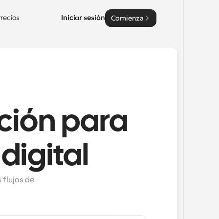
recios
Iniciar sesión
Comienza
ción para
digital
flujos de 