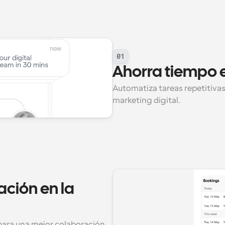
01
Ahorra tiempo 
Automatiza tareas repetitivas
marketing digital.
ción en la 
para una mejor colaboración 