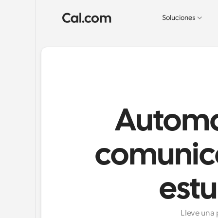
Soluciones
Automa
comunic
estu
Lleve una