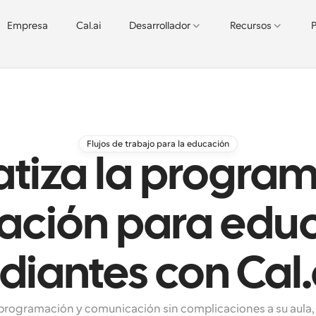
Empresa
Cal.ai
Desarrollador
Recursos
P
Flujos de trabajo para la educación
tiza la program
ación para educ
diantes con Ca
 programación y comunicación sin complicaciones a su aula,