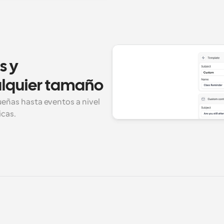
 y 
alquier tamaño
ñas hasta eventos a nivel 
icas.