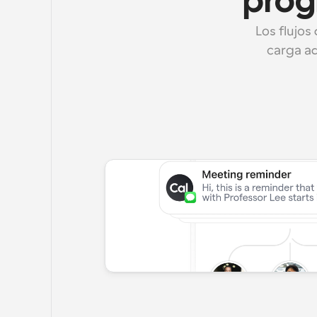
prog
Los flujos
carga ad