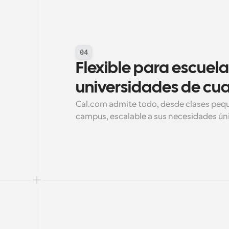
04
Flexible para escuelas
universidades de cu
Cal.com admite todo, desde clases peque
campus, escalable a sus necesidades ún