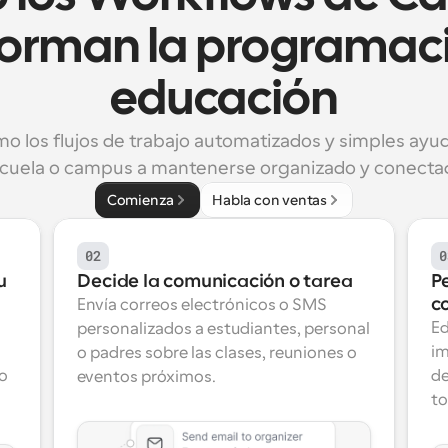
forman la programaci
educación
o los flujos de trabajo automatizados y simples ayud
cuela o campus a mantenerse organizado y conecta
Comienza
Habla con ventas
02
0
 
Decide la comunicación o tarea
Pe
c
Envía correos electrónicos o SMS 
Ed
personalizados a estudiantes, personal 
im
o padres sobre las clases, reuniones o 
o 
de
eventos próximos.
to