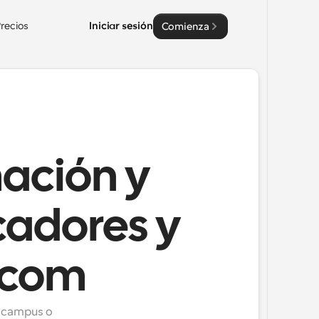
recios
Iniciar sesión
Comienza
ación y
adores y
l.com
 campus o 