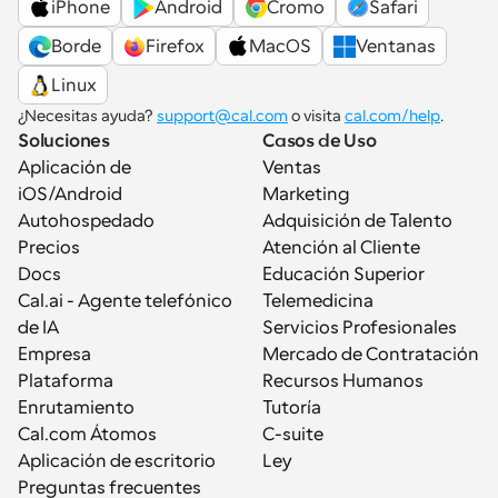
iPhone
Android
Cromo
Safari
Borde
Firefox
MacOS
Ventanas
Linux
¿Necesitas ayuda? 
support@cal.com
 o visita 
cal.com/help
.
Soluciones
Casos de Uso
Aplicación de 
Ventas
iOS/Android
Marketing
Autohospedado
Adquisición de Talento
Precios
Atención al Cliente
Docs
Educación Superior
Cal.ai - Agente telefónico 
Telemedicina
de IA
Servicios Profesionales
Empresa
Mercado de Contratación
Plataforma
Recursos Humanos
Enrutamiento
Tutoría
Cal.com Átomos
C-suite
Aplicación de escritorio
Ley
Preguntas frecuentes