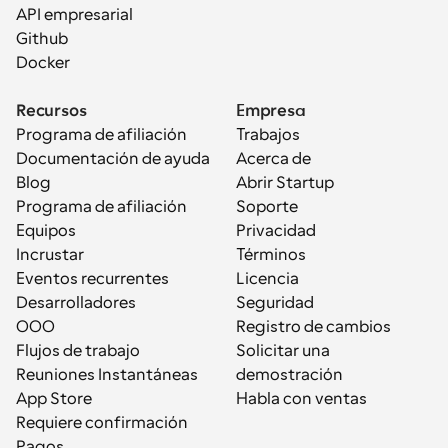
API empresarial
Github
Docker
Recursos
Empresa
Programa de afiliación
Trabajos
Documentación de ayuda
Acerca de
Blog
Abrir Startup
Programa de afiliación
Soporte
Equipos
Privacidad
Incrustar
Términos
Eventos recurrentes
Licencia
Desarrolladores
Seguridad
OOO
Registro de cambios
Flujos de trabajo
Solicitar una 
Reuniones Instantáneas
demostración
App Store
Habla con ventas
Requiere confirmación
Pagos