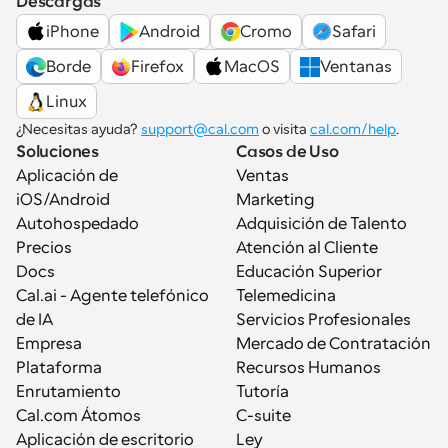
Descargas
iPhone
Android
Cromo
Safari
Borde
Firefox
MacOS
Ventanas
Linux
¿Necesitas ayuda? 
support@cal.com
 o visita 
cal.com/help
.
Soluciones
Casos de Uso
Aplicación de 
Ventas
iOS/Android
Marketing
Autohospedado
Adquisición de Talento
Precios
Atención al Cliente
Docs
Educación Superior
Cal.ai - Agente telefónico 
Telemedicina
de IA
Servicios Profesionales
Empresa
Mercado de Contratación
Plataforma
Recursos Humanos
Enrutamiento
Tutoría
Cal.com Átomos
C-suite
Aplicación de escritorio
Ley