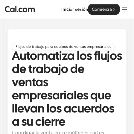
Iniciar sesión
Comienza
Soluciones
Soluciones
Flujos de trabajo para equipos de ventas empresariales
Automatiza los flujos
Por tamaño del equipo
Empresa
Para individuos
de trabajo de
Programación personal hecha simple
Cal.ai
ventas
Para Equipos
Programación colaborativa para grupos
empresariales que
Desarrollador
llevan los acuerdos
Para desarrolladores
Documentación del Desarrollador
Recursos
Funciones y integraciones poderosas
Documentación para la plataforma Cal.com
a su cierre
API
Precios
Para empresas
API
Coordinar la venta entre múltiples partes 
Crea tus propias integraciones con nuestra API pública