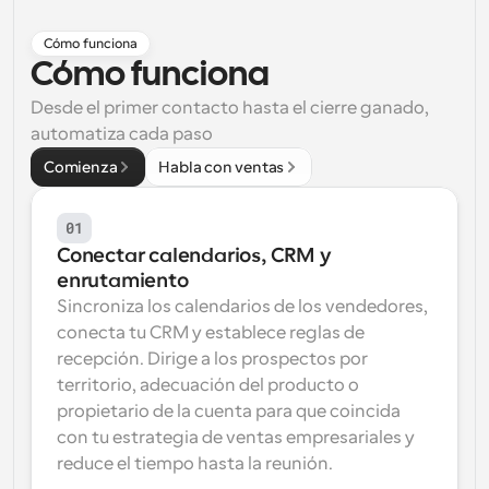
Flujos de trabajo
Cómo funciona
Automatiza la programación y los recordatorios
Cómo funciona
Blog
Desde el primer contacto hasta el cierre ganado, 
Mantente al día con las últimas noticias y 
automatiza cada paso
Programación potenciadda con llamadas 
actualizaciones
impulsadas por IA
Comienza
Habla con ventas
Reuniones Instantáneas
Reúnete con clientes en minutos
01
Conectar calendarios, CRM y 
Enlaces de Grupo Dinámico
enrutamiento
Reserva reuniones de forma fluida con varias personas
Sincroniza los calendarios de los vendedores, 
conecta tu CRM y establece reglas de 
Webhooks
recepción. Dirige a los prospectos por 
Recibe notificaciones cuando ocurra algo
territorio, adecuación del producto o 
propietario de la cuenta para que coincida 
con tu estrategia de ventas empresariales y 
reduce el tiempo hasta la reunión.