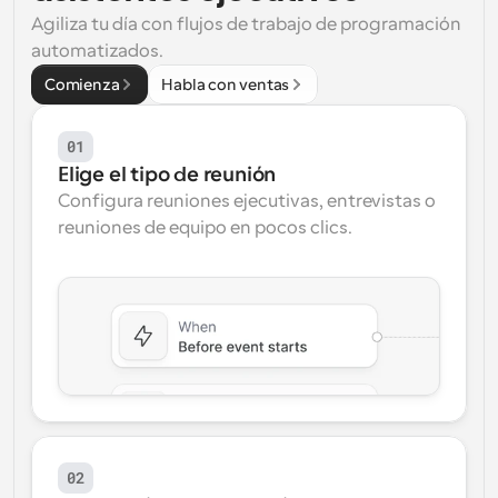
Agiliza tu día con flujos de trabajo de programación 
Flujos de trabajo
automatizados.
Automatiza la programación y los recordatorios
Comienza
Habla con ventas
Blog
Mantente al día con las últimas noticias y 
Programación potenciadda con llamadas 
01
actualizaciones
impulsadas por IA
Elige el tipo de reunión
Reuniones Instantáneas
Configura reuniones ejecutivas, entrevistas o 
Reúnete con clientes en minutos
reuniones de equipo en pocos clics.
Enlaces de Grupo Dinámico
Reserva reuniones de forma fluida con varias personas
Webhooks
Recibe notificaciones cuando ocurra algo
02