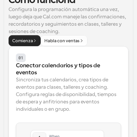
Cómo funciona
Configura la programación automática una vez, 
Flujos de trabajo
Automatiza la programación y los recordatorios
luego deja que Cal.com maneje las confirmaciones, 
recordatorios y seguimientos en clases, talleres y 
Blog
sesiones de coaching.
Mantente al día con las últimas noticias y 
Programación potenciadda con llamadas 
Comienza
Habla con ventas
actualizaciones
impulsadas por IA
Reuniones Instantáneas
01
Reúnete con clientes en minutos
Conectar calendarios y tipos de 
eventos
Enlaces de Grupo Dinámico
Sincroniza tus calendarios, crea tipos de 
Reserva reuniones de forma fluida con varias personas
eventos para clases, talleres y coaching. 
Configura reglas de disponibilidad, tiempos 
Webhooks
de espera y anfitriones para eventos 
Recibe notificaciones cuando ocurra algo
individuales o en grupo.