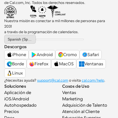
de Cal.com, Inc. Todos los derechos reservados.
Nuestra misión es conectar a mil millones de personas para 
2031 
a través de la programación de calendarios.
Select Language
Spanish (Spain)
Descargas
iPhone
Android
Cromo
Safari
Borde
Firefox
MacOS
Ventanas
Linux
¿Necesitas ayuda? 
support@cal.com
 o visita 
cal.com/help
.
Soluciones
Casos de Uso
Aplicación de 
Ventas
iOS/Android
Marketing
Autohospedado
Adquisición de Talento
Precios
Atención al Cliente