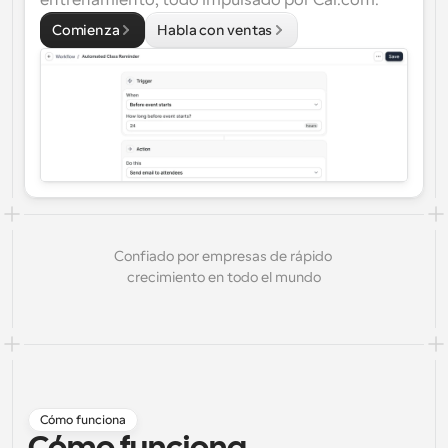
entrenamiento, todo impulsado por Cal.com.
Soluciones de planificación a nivel empresarial
Crea tus propias integraciones con nuestra API pública
Comienza
Habla con ventas
Por caso de 
App Store
Componentes de Programación
uso
Integra con tus aplicaciones favoritas
Utiliza nuestros átomos de React para añadir 
programación a tu aplicación
Reclutamiento
Soporte
Eventos Colectivos
Crear cliente OAuth
Programa eventos con múltiples participantes
Integra Cal.com usando OAuth
Ventas
Cuidado de la salud
Documentación de ayuda
¿Necesitas aprender más sobre nuestro sistema? 
Consulta la documentación de ayuda.
RR
Telemedicina
Confiado por empresas de rápido 
Incrustar
crecimiento en todo el mundo
Incorpora Cal.com en tu sitio web
Educación
Marketing
Fuera de la oficina
Programa tiempo libre con facilidad
¡Prueba Cal.ai ahora!
Pagos
Cómo funciona
Aceptar pagos por reservas