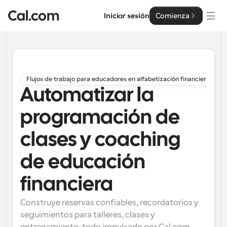
Iniciar sesión
Comienza
Soluciones
Soluciones
Flujos de trabajo para educadores en alfabetización financiera
Automatizar la
Por tamaño del equipo
Empresa
Para individuos
programación de
Programación personal hecha simple
Cal.ai
clases y coaching
Para Equipos
Programación colaborativa para grupos
de educación
Desarrollador
financiera
Para desarrolladores
Documentación del Desarrollador
Recursos
Funciones y integraciones poderosas
Documentación para la plataforma Cal.com
Construye reservas confiables, recordatorios y 
seguimientos para talleres, clases y 
API
Precios
Para empresas
API
Crea tus propias integraciones con nuestra API pública