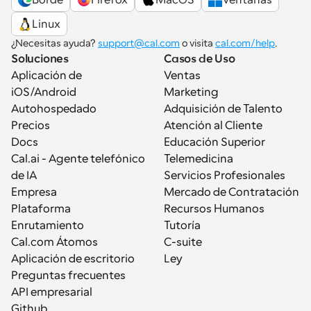
Linux
¿Necesitas ayuda? 
support@cal.com
 o visita 
cal.com/help
.
Soluciones
Casos de Uso
Aplicación de 
Ventas
iOS/Android
Marketing
Autohospedado
Adquisición de Talento
Precios
Atención al Cliente
Docs
Educación Superior
Cal.ai - Agente telefónico 
Telemedicina
de IA
Servicios Profesionales
Empresa
Mercado de Contratación
Plataforma
Recursos Humanos
Enrutamiento
Tutoría
Cal.com Átomos
C-suite
Aplicación de escritorio
Ley
Preguntas frecuentes
API empresarial
Github