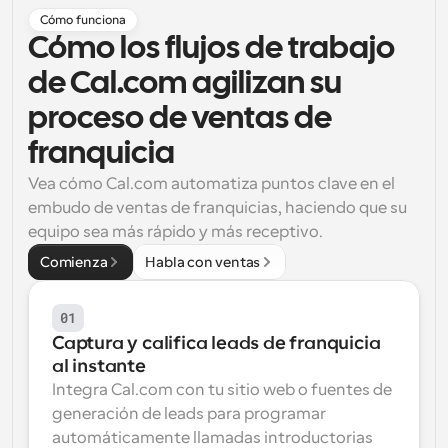
Cómo funciona
Flujos de trabajo
Cómo los flujos de trabajo 
Automatiza la programación y los recordatorios
de Cal.com agilizan su 
Blog
proceso de ventas de 
Mantente al día con las últimas noticias y 
Programación potenciadda con llamadas 
actualizaciones
impulsadas por IA
franquicia
Reuniones Instantáneas
Vea cómo Cal.com automatiza puntos clave en el 
Reúnete con clientes en minutos
embudo de ventas de franquicias, haciendo que su 
equipo sea más rápido y más receptivo.
Enlaces de Grupo Dinámico
Comienza
Habla con ventas
Reserva reuniones de forma fluida con varias personas
01
Webhooks
Recibe notificaciones cuando ocurra algo
Captura y califica leads de franquicia 
al instante
Integra Cal.com con tu sitio web o fuentes de 
generación de leads para programar 
automáticamente llamadas introductorias 