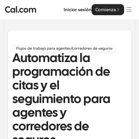
Iniciar sesión
Comienza
Soluciones
Soluciones
Flujos de trabajo para agentes/corredores de seguros
Automatiza la
Por tamaño del equipo
Empresa
Para individuos
programación de
Programación personal hecha simple
Cal.ai
citas y el
Para Equipos
Programación colaborativa para grupos
seguimiento para
Desarrollador
agentes y
Para desarrolladores
Documentación del Desarrollador
Recursos
Funciones y integraciones poderosas
Documentación para la plataforma Cal.com
corredores de
API
Precios
Para empresas
API
Crea tus propias integraciones con nuestra API pública