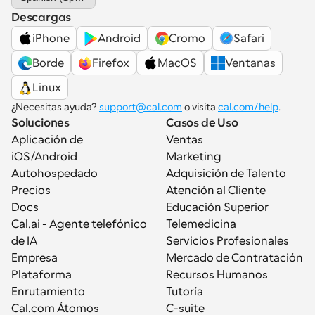
Descargas
iPhone
Android
Cromo
Safari
Borde
Firefox
MacOS
Ventanas
Linux
¿Necesitas ayuda? 
support@cal.com
 o visita 
cal.com/help
.
Soluciones
Casos de Uso
Aplicación de 
Ventas
iOS/Android
Marketing
Autohospedado
Adquisición de Talento
Precios
Atención al Cliente
Docs
Educación Superior
Cal.ai - Agente telefónico 
Telemedicina
de IA
Servicios Profesionales
Empresa
Mercado de Contratación
Plataforma
Recursos Humanos
Enrutamiento
Tutoría
Cal.com Átomos
C-suite