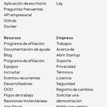
Aplicación de escritorio
Ley
Preguntas frecuentes
API empresarial
Github
Docker
Recursos
Empresa
Programa de afiliación
Trabajos
Documentación de ayuda
Acerca de
Blog
Abrir Startup
Programa de afiliación
Soporte
Equipos
Privacidad
Incrustar
Términos
Eventos recurrentes
Licencia
Desarrolladores
Seguridad
OOO
Registro de cambios
Flujos de trabajo
Solicitar una 
Reuniones Instantáneas
demostración
App Store
Habla con ventas