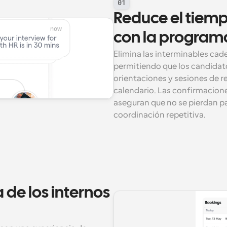
01
Reduce el tiemp
con la progra
Elimina las interminables cad
permitiendo que los candidato
orientaciones y sesiones de r
calendario. Las confirmacione
aseguran que no se pierdan pas
coordinación repetitiva.
de los internos 