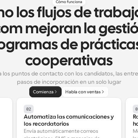
Cómo funciona
 los flujos de trabajo
com mejoran la gestió
ogramas de prácticas
cooperativas
los puntos de contacto con los candidatos, las entrevi
pasos de incorporación en un solo lugar
Comienza
Habla con ventas
02
0
Automatiza las comunicaciones y 
Ra
los recordatorios
h
Envía automáticamente correos 
Mo