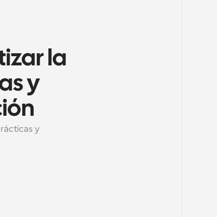
zar la 
s y 
ión
ácticas y 