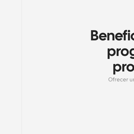
Benefi
prog
pr
Ofrecer un