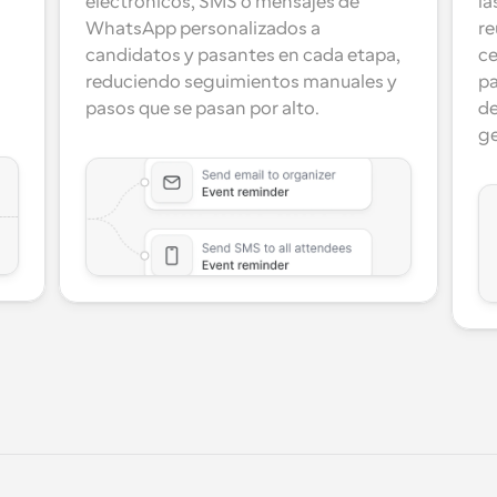
electrónicos, SMS o mensajes de 
la
WhatsApp personalizados a 
re
candidatos y pasantes en cada etapa, 
ce
reduciendo seguimientos manuales y 
pa
pasos que se pasan por alto.
de
ge