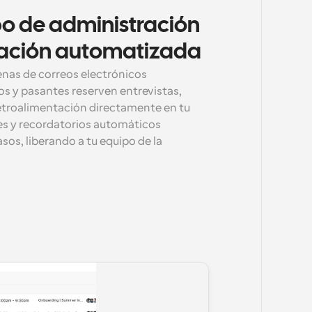
o de administración 
mación automatizada
enas de correos electrónicos 
s y pasantes reserven entrevistas, 
etroalimentación directamente en tu 
s y recordatorios automáticos 
os, liberando a tu equipo de la 