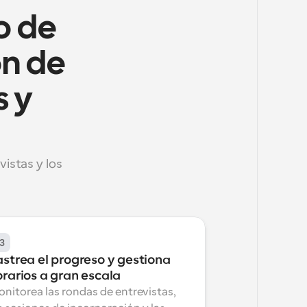
 de 
n de 
 y 
stas y los 
3
strea el progreso y gestiona 
orarios a gran escala
nitorea las rondas de entrevistas, 