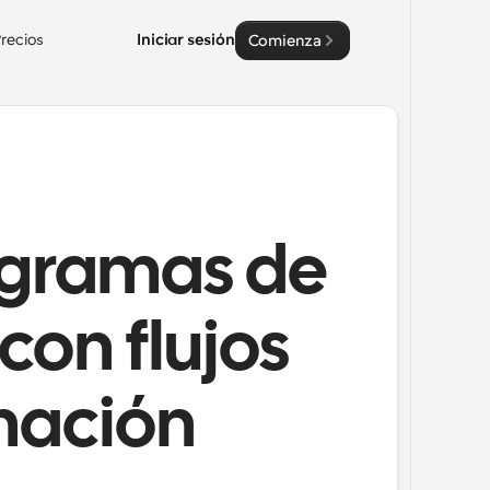
recios
Iniciar sesión
Comienza
rogramas de
con flujos
mación