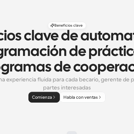
Beneficios clave
cios clave de automati
ramación de práctica
ogramas de cooperac
a experiencia fluida para cada becario, gerente de pr
partes interesadas
Comienza
Habla con ventas