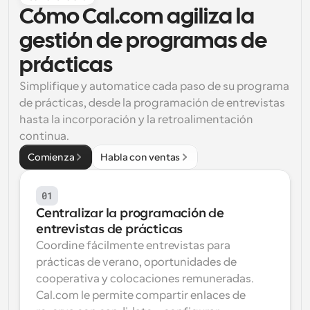
Cómo Cal.com agiliza la 
Flujos de trabajo
Automatiza la programación y los recordatorios
gestión de programas de 
prácticas
Blog
Mantente al día con las últimas noticias y 
Programación potenciadda con llamadas 
Simplifique y automatice cada paso de su programa 
actualizaciones
impulsadas por IA
de prácticas, desde la programación de entrevistas 
hasta la incorporación y la retroalimentación 
Reuniones Instantáneas
continua.
Reúnete con clientes en minutos
Comienza
Habla con ventas
Enlaces de Grupo Dinámico
Reserva reuniones de forma fluida con varias personas
01
Centralizar la programación de 
Webhooks
entrevistas de prácticas
Recibe notificaciones cuando ocurra algo
Coordine fácilmente entrevistas para 
prácticas de verano, oportunidades de 
cooperativa y colocaciones remuneradas. 
Cal.com le permite compartir enlaces de 