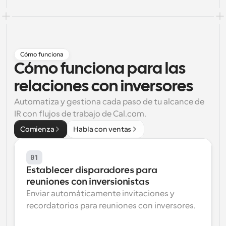
Flujos de trabajo
Automatiza la programación y los recordatorios
Blog
Cómo funciona
Mantente al día con las últimas noticias y 
Programación potenciadda con llamadas 
Cómo funciona para las 
actualizaciones
impulsadas por IA
relaciones con inversores
Reuniones Instantáneas
Reúnete con clientes en minutos
Automatiza y gestiona cada paso de tu alcance de 
IR con flujos de trabajo de Cal.com.
Enlaces de Grupo Dinámico
Comienza
Habla con ventas
Reserva reuniones de forma fluida con varias personas
01
Webhooks
Establecer disparadores para 
Recibe notificaciones cuando ocurra algo
reuniones con inversionistas
Enviar automáticamente invitaciones y 
recordatorios para reuniones con inversores.