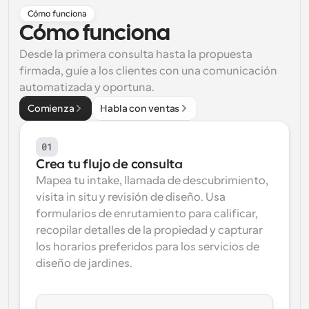
Cómo funciona
Flujos de trabajo
Cómo funciona
Automatiza la programación y los recordatorios
Desde la primera consulta hasta la propuesta 
Blog
firmada, guíe a los clientes con una comunicación 
Mantente al día con las últimas noticias y 
Programación potenciadda con llamadas 
automatizada y oportuna.
actualizaciones
impulsadas por IA
Comienza
Habla con ventas
Reuniones Instantáneas
Reúnete con clientes en minutos
01
Crea tu flujo de consulta
Enlaces de Grupo Dinámico
Mapea tu intake, llamada de descubrimiento, 
Reserva reuniones de forma fluida con varias personas
visita in situ y revisión de diseño. Usa 
formularios de enrutamiento para calificar, 
Webhooks
recopilar detalles de la propiedad y capturar 
Recibe notificaciones cuando ocurra algo
los horarios preferidos para los servicios de 
diseño de jardines.