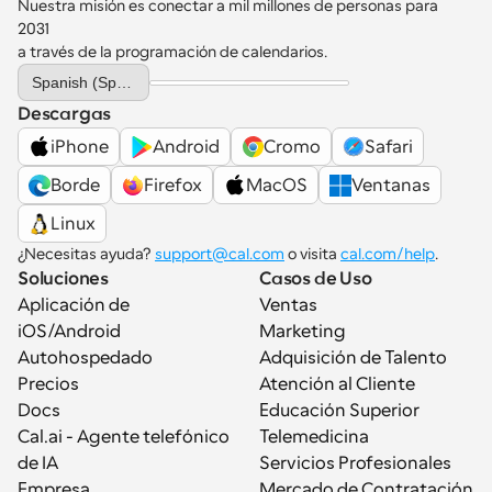
Nuestra misión es conectar a mil millones de personas para 
2031 
a través de la programación de calendarios.
Select Language
Spanish (Spain)
Descargas
iPhone
Android
Cromo
Safari
Borde
Firefox
MacOS
Ventanas
Linux
¿Necesitas ayuda? 
support@cal.com
 o visita 
cal.com/help
.
Soluciones
Casos de Uso
Aplicación de 
Ventas
iOS/Android
Marketing
Autohospedado
Adquisición de Talento
Precios
Atención al Cliente
Docs
Educación Superior
Cal.ai - Agente telefónico 
Telemedicina
de IA
Servicios Profesionales
Empresa
Mercado de Contratación