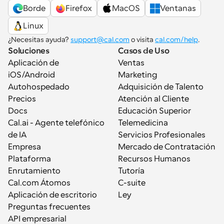
Borde
Firefox
MacOS
Ventanas
Linux
¿Necesitas ayuda? 
support@cal.com
 o visita 
cal.com/help
.
Soluciones
Casos de Uso
Aplicación de 
Ventas
iOS/Android
Marketing
Autohospedado
Adquisición de Talento
Precios
Atención al Cliente
Docs
Educación Superior
Cal.ai - Agente telefónico 
Telemedicina
de IA
Servicios Profesionales
Empresa
Mercado de Contratación
Plataforma
Recursos Humanos
Enrutamiento
Tutoría
Cal.com Átomos
C-suite
Aplicación de escritorio
Ley
Preguntas frecuentes
API empresarial