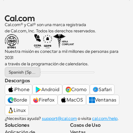
Cal.com® y Cal® son una marca registrada 
de Cal.com, Inc. Todos los derechos reservados.
Nuestra misión es conectar a mil millones de personas para 
2031 
a través de la programación de calendarios.
Select Language
Spanish (Spain)
Descargas
iPhone
Android
Cromo
Safari
Borde
Firefox
MacOS
Ventanas
Linux
¿Necesitas ayuda? 
support@cal.com
 o visita 
cal.com/help
.
Soluciones
Casos de Uso
Aplicación de 
Ventas