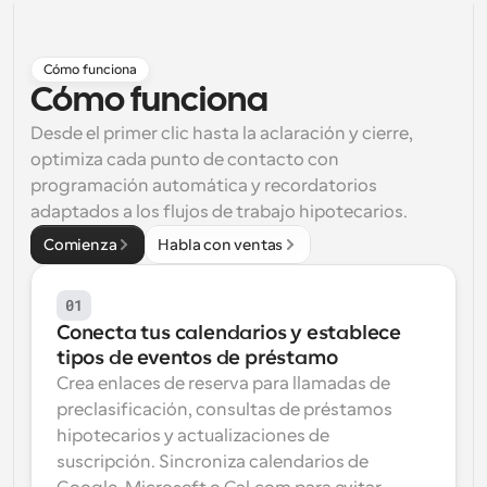
Flujos de trabajo
Automatiza la programación y los recordatorios
Cómo funciona
Cómo funciona
Blog
Mantente al día con las últimas noticias y 
Desde el primer clic hasta la aclaración y cierre, 
Programación potenciadda con llamadas 
actualizaciones
impulsadas por IA
optimiza cada punto de contacto con 
programación automática y recordatorios 
Reuniones Instantáneas
adaptados a los flujos de trabajo hipotecarios.
Reúnete con clientes en minutos
Comienza
Habla con ventas
Enlaces de Grupo Dinámico
Reserva reuniones de forma fluida con varias personas
01
Conecta tus calendarios y establece 
Webhooks
tipos de eventos de préstamo
Recibe notificaciones cuando ocurra algo
Crea enlaces de reserva para llamadas de 
preclasificación, consultas de préstamos 
hipotecarios y actualizaciones de 
suscripción. Sincroniza calendarios de 