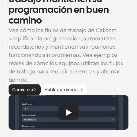
programación en buen
camino
Vea cómo los flujos de trabajo de Cal.com 
simplifican la programación, automatizan 
recordatorios y mantienen sus reuniones 
funcionando sin problemas. Vea ejemplos 
reales de cómo los equipos utilizan los flujos 
de trabajo para reducir ausencias y ahorrar 
tiempo.
Comienza
Habla con ventas