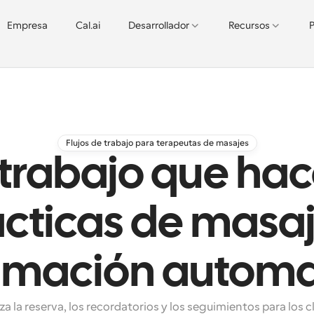
Empresa
Cal.ai
Desarrollador
Recursos
P
Flujos de trabajo para terapeutas de masajes
 trabajo que ha
ácticas de masa
amación automa
 la reserva, los recordatorios y los seguimientos para los cl