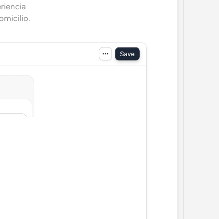
riencia 
omicilio.