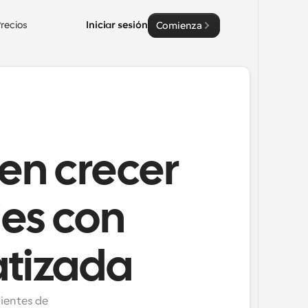
recios
Iniciar sesión
Comienza
cen crecer
jes con
tizada
ientes de 