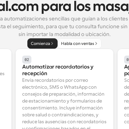
al.com para los masaj
 automatizaciones sencillas que guían a los clientes 
ta el seguimiento, para que tu consulta funcione sin
sin importar la modalidad o ubicación.
Comienza
Habla con ventas
02
0
Automatizar recordatorios y 
Ag
recepción
po
es 
Envía recordatorios por correo 
So
electrónico, SMS o WhatsApp con 
de
consejos de preparación, información 
de
de estacionamiento y formularios de 
re
consentimiento. Incluye información 
en
sobre salud o contraindicaciones, y 
co
reduce las ausencias con recordatorios 
co
y confirmaciones basados en el 