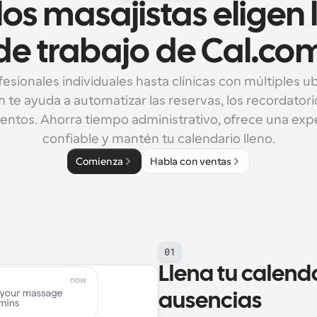
os masajistas eligen lo
de trabajo de Cal.co
esionales individuales hasta clínicas con múltiples ub
 te ayuda a automatizar las reservas, los recordatorios
entos. Ahorra tiempo administrativo, ofrece una expe
confiable y mantén tu calendario lleno.
Comienza
Habla con ventas
01
Llena tu calenda
ausencias