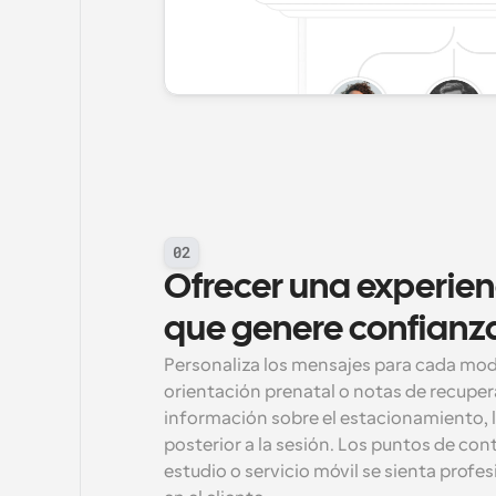
02
Ofrecer una experienci
que genere confianz
Personaliza los mensajes para cada mod
orientación prenatal o notas de recupe
información sobre el estacionamiento, la
posterior a la sesión. Los puntos de con
estudio o servicio móvil se sienta profes