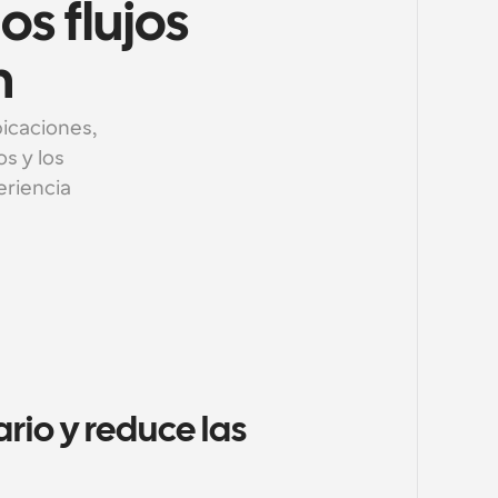
s flujos 
m
icaciones, 
 y los 
riencia 
rio y reduce las 