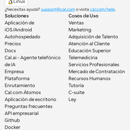
Linux
¿Necesitas ayuda? 
support@cal.com
 o visita 
cal.com/help
.
Soluciones
Casos de Uso
Aplicación de 
Ventas
iOS/Android
Marketing
Autohospedado
Adquisición de Talento
Precios
Atención al Cliente
Docs
Educación Superior
Cal.ai - Agente telefónico 
Telemedicina
de IA
Servicios Profesionales
Empresa
Mercado de Contratación
Plataforma
Recursos Humanos
Enrutamiento
Tutoría
Cal.com Átomos
C-suite
Aplicación de escritorio
Ley
Preguntas frecuentes
API empresarial
Github
Docker