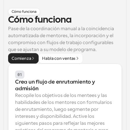
Flujos de trabajo
Cómo funciona
Automatiza la programación y los recordatorios
Cómo funciona
Blog
Pase de la coordinación manual a la coincidencia 
Mantente al día con las últimas noticias y 
automatizada de mentores, la incorporación y el 
Programación potenciadda con llamadas 
actualizaciones
impulsadas por IA
compromiso con flujos de trabajo configurables 
que se ajustan a su modelo de programa.
Reuniones Instantáneas
Reúnete con clientes en minutos
Comienza
Habla con ventas
Enlaces de Grupo Dinámico
01
Reserva reuniones de forma fluida con varias personas
Crea un flujo de enrutamiento y 
admisión
Webhooks
Recopile los objetivos de los mentees y las 
Recibe notificaciones cuando ocurra algo
habilidades de los mentores con formularios 
de enrutamiento, luego segmente por 
intereses y disponibilidad. Active los 
siguientes pasos para reflejar las mejores 