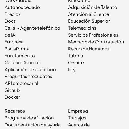
iOS/Android
Marketing
Autohospedado
Adquisición de Talento
Precios
Atención al Cliente
Docs
Educación Superior
Cal.ai - Agente telefónico 
Telemedicina
de IA
Servicios Profesionales
Empresa
Mercado de Contratación
Plataforma
Recursos Humanos
Enrutamiento
Tutoría
Cal.com Átomos
C-suite
Aplicación de escritorio
Ley
Preguntas frecuentes
API empresarial
Github
Docker
Recursos
Empresa
Programa de afiliación
Trabajos
Documentación de ayuda
Acerca de