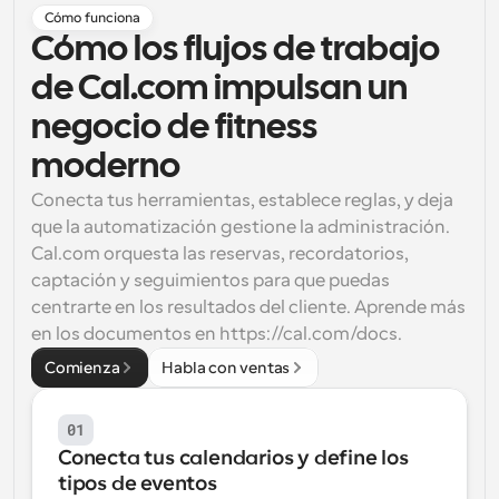
Cómo funciona
Flujos de trabajo
Cómo los flujos de trabajo 
Automatiza la programación y los recordatorios
de Cal.com impulsan un 
Blog
negocio de fitness 
Mantente al día con las últimas noticias y 
Programación potenciadda con llamadas 
actualizaciones
impulsadas por IA
moderno
Reuniones Instantáneas
Conecta tus herramientas, establece reglas, y deja 
Reúnete con clientes en minutos
que la automatización gestione la administración. 
Cal.com orquesta las reservas, recordatorios, 
Enlaces de Grupo Dinámico
captación y seguimientos para que puedas 
Reserva reuniones de forma fluida con varias personas
centrarte en los resultados del cliente. Aprende más 
en los documentos en https://cal.com/docs.
Webhooks
Comienza
Habla con ventas
Recibe notificaciones cuando ocurra algo
01
Conecta tus calendarios y define los 
tipos de eventos