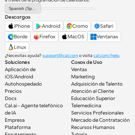
a través de la programación de calendarios.
Select Language
Spanish (Spain)
Descargas
iPhone
Android
Cromo
Safari
Borde
Firefox
MacOS
Ventanas
Linux
¿Necesitas ayuda? 
support@cal.com
 o visita 
cal.com/help
.
Soluciones
Casos de Uso
Aplicación de 
Ventas
iOS/Android
Marketing
Autohospedado
Adquisición de Talento
Precios
Atención al Cliente
Docs
Educación Superior
Cal.ai - Agente telefónico 
Telemedicina
de IA
Servicios Profesionales
Empresa
Mercado de Contratación
Plataforma
Recursos Humanos
Enrutamiento
Tutoría