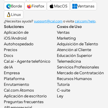
Borde
Firefox
MacOS
Ventanas
Linux
¿Necesitas ayuda? 
support@cal.com
 o visita 
cal.com/help
.
Soluciones
Casos de Uso
Aplicación de 
Ventas
iOS/Android
Marketing
Autohospedado
Adquisición de Talento
Precios
Atención al Cliente
Docs
Educación Superior
Cal.ai - Agente telefónico 
Telemedicina
de IA
Servicios Profesionales
Empresa
Mercado de Contratación
Plataforma
Recursos Humanos
Enrutamiento
Tutoría
Cal.com Átomos
C-suite
Aplicación de escritorio
Ley
Preguntas frecuentes
API empresarial