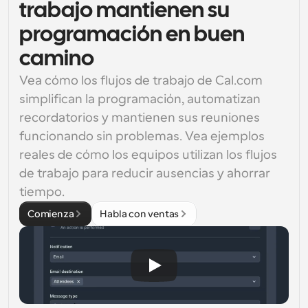
trabajo mantienen su
programación en buen
camino
Vea cómo los flujos de trabajo de Cal.com 
simplifican la programación, automatizan 
recordatorios y mantienen sus reuniones 
funcionando sin problemas. Vea ejemplos 
reales de cómo los equipos utilizan los flujos 
de trabajo para reducir ausencias y ahorrar 
tiempo.
Comienza
Habla con ventas