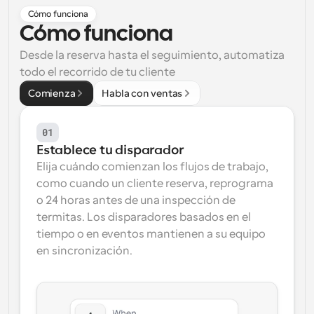
Cómo funciona
Flujos de trabajo
Cómo funciona
Automatiza la programación y los recordatorios
Desde la reserva hasta el seguimiento, automatiza 
Blog
todo el recorrido de tu cliente
Mantente al día con las últimas noticias y 
Programación potenciadda con llamadas 
Comienza
Habla con ventas
actualizaciones
impulsadas por IA
Reuniones Instantáneas
01
Reúnete con clientes en minutos
Establece tu disparador
Elija cuándo comienzan los flujos de trabajo, 
Enlaces de Grupo Dinámico
como cuando un cliente reserva, reprograma 
Reserva reuniones de forma fluida con varias personas
o 24 horas antes de una inspección de 
termitas. Los disparadores basados en el 
Webhooks
tiempo o en eventos mantienen a su equipo 
Recibe notificaciones cuando ocurra algo
en sincronización.