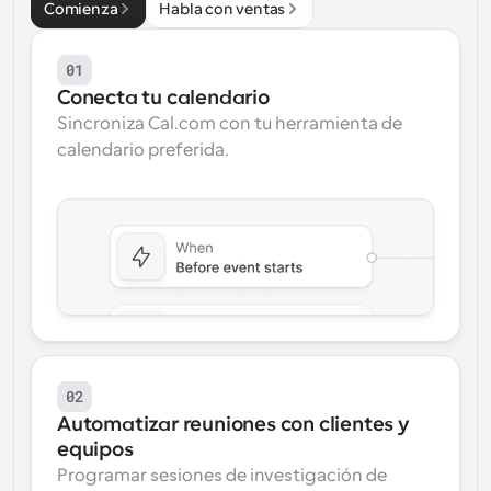
Comienza
Habla con ventas
Flujos de trabajo
Automatiza la programación y los recordatorios
01
Conecta tu calendario
Blog
Sincroniza Cal.com con tu herramienta de 
Mantente al día con las últimas noticias y 
Programación potenciadda con llamadas 
actualizaciones
calendario preferida.
impulsadas por IA
Reuniones Instantáneas
Reúnete con clientes en minutos
Enlaces de Grupo Dinámico
Reserva reuniones de forma fluida con varias personas
Webhooks
Recibe notificaciones cuando ocurra algo
02
Automatizar reuniones con clientes y 
equipos
Programar sesiones de investigación de 