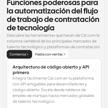
Funciones poderosas para 
la automatización del flujo 
de trabajo de contratación 
de tecnología
Descubre las herramientas que hacen de Cal.com la 
columna vertebral de los principales mercados de 
talento tecnológico y plataformas de contratación.
Comienza
Habla con ventas
Arquitectura de código abierto y API 
primero
Integra fácilmente Cal.com en tu plataforma 
con API amigables para desarrolladores y 
código abierto. Escala desde tableros de 
empleo de startups hasta mercados globales 
de talento tecnológico.