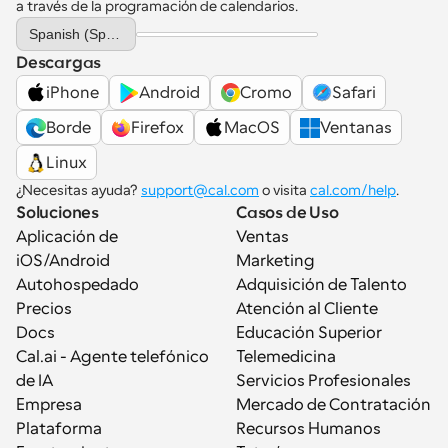
a través de la programación de calendarios.
Select Language
Spanish (Spain)
Descargas
iPhone
Android
Cromo
Safari
Borde
Firefox
MacOS
Ventanas
Linux
¿Necesitas ayuda? 
support@cal.com
 o visita 
cal.com/help
.
Soluciones
Casos de Uso
Aplicación de 
Ventas
iOS/Android
Marketing
Autohospedado
Adquisición de Talento
Precios
Atención al Cliente
Docs
Educación Superior
Cal.ai - Agente telefónico 
Telemedicina
de IA
Servicios Profesionales
Empresa
Mercado de Contratación
Plataforma
Recursos Humanos