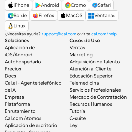
iPhone
Android
Cromo
Safari
Borde
Firefox
MacOS
Ventanas
Linux
¿Necesitas ayuda? 
support@cal.com
 o visita 
cal.com/help
.
Soluciones
Casos de Uso
Aplicación de 
Ventas
iOS/Android
Marketing
Autohospedado
Adquisición de Talento
Precios
Atención al Cliente
Docs
Educación Superior
Cal.ai - Agente telefónico 
Telemedicina
de IA
Servicios Profesionales
Empresa
Mercado de Contratación
Plataforma
Recursos Humanos
Enrutamiento
Tutoría
Cal.com Átomos
C-suite
Aplicación de escritorio
Ley