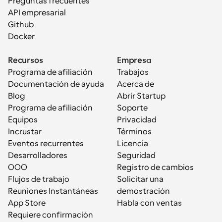
Preguntas frecuentes
API empresarial
Github
Docker
Recursos
Empresa
Programa de afiliación
Trabajos
Documentación de ayuda
Acerca de
Blog
Abrir Startup
Programa de afiliación
Soporte
Equipos
Privacidad
Incrustar
Términos
Eventos recurrentes
Licencia
Desarrolladores
Seguridad
OOO
Registro de cambios
Flujos de trabajo
Solicitar una 
Reuniones Instantáneas
demostración
App Store
Habla con ventas
Requiere confirmación