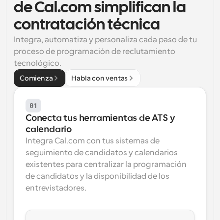
de Cal.com simplifican la 
Flujos de trabajo
contratación técnica
Automatiza la programación y los recordatorios
Integra, automatiza y personaliza cada paso de tu 
Blog
proceso de programación de reclutamiento 
Mantente al día con las últimas noticias y 
Programación potenciadda con llamadas 
tecnológico.
actualizaciones
impulsadas por IA
Comienza
Habla con ventas
Reuniones Instantáneas
Reúnete con clientes en minutos
01
Conecta tus herramientas de ATS y 
Enlaces de Grupo Dinámico
calendario
Reserva reuniones de forma fluida con varias personas
Integra Cal.com con tus sistemas de 
seguimiento de candidatos y calendarios 
Webhooks
existentes para centralizar la programación 
Recibe notificaciones cuando ocurra algo
de candidatos y la disponibilidad de los 
entrevistadores.