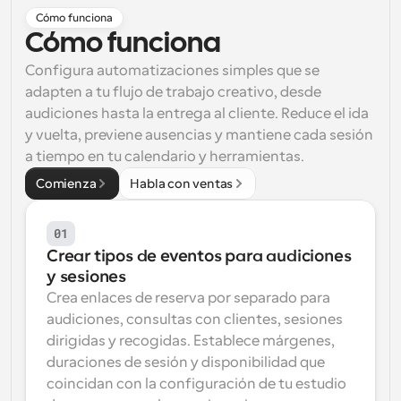
Cómo funciona
Flujos de trabajo
Cómo funciona
Automatiza la programación y los recordatorios
Configura automatizaciones simples que se 
Blog
adapten a tu flujo de trabajo creativo, desde 
Mantente al día con las últimas noticias y 
Programación potenciadda con llamadas 
audiciones hasta la entrega al cliente. Reduce el ida 
actualizaciones
impulsadas por IA
y vuelta, previene ausencias y mantiene cada sesión 
a tiempo en tu calendario y herramientas.
Reuniones Instantáneas
Reúnete con clientes en minutos
Comienza
Habla con ventas
Enlaces de Grupo Dinámico
01
Reserva reuniones de forma fluida con varias personas
Crear tipos de eventos para audiciones 
y sesiones
Webhooks
Crea enlaces de reserva por separado para 
Recibe notificaciones cuando ocurra algo
audiciones, consultas con clientes, sesiones 
dirigidas y recogidas. Establece márgenes, 
duraciones de sesión y disponibilidad que 
coincidan con la configuración de tu estudio 