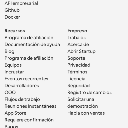
API empresarial
Github
Docker
Recursos
Empresa
Programa de afiliación
Trabajos
Documentación de ayuda
Acerca de
Blog
Abrir Startup
Programa de afiliación
Soporte
Equipos
Privacidad
Incrustar
Términos
Eventos recurrentes
Licencia
Desarrolladores
Seguridad
OOO
Registro de cambios
Flujos de trabajo
Solicitar una 
Reuniones Instantáneas
demostración
App Store
Habla con ventas
Requiere confirmación
Pagos