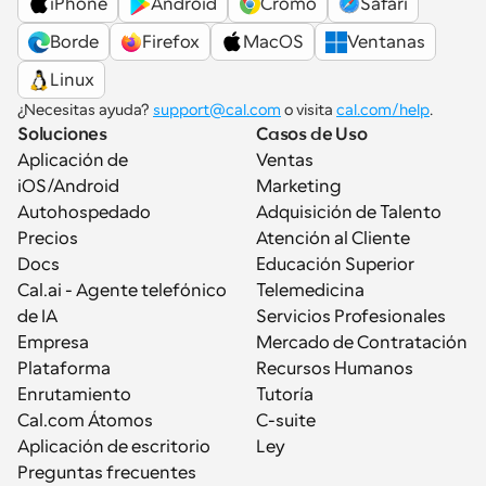
iPhone
Android
Cromo
Safari
Borde
Firefox
MacOS
Ventanas
Linux
¿Necesitas ayuda? 
support@cal.com
 o visita 
cal.com/help
.
Soluciones
Casos de Uso
Aplicación de 
Ventas
iOS/Android
Marketing
Autohospedado
Adquisición de Talento
Precios
Atención al Cliente
Docs
Educación Superior
Cal.ai - Agente telefónico 
Telemedicina
de IA
Servicios Profesionales
Empresa
Mercado de Contratación
Plataforma
Recursos Humanos
Enrutamiento
Tutoría
Cal.com Átomos
C-suite
Aplicación de escritorio
Ley
Preguntas frecuentes