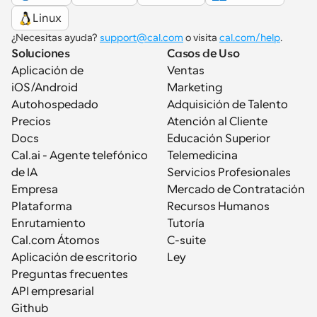
Linux
¿Necesitas ayuda? 
support@cal.com
 o visita 
cal.com/help
.
Soluciones
Casos de Uso
Aplicación de 
Ventas
iOS/Android
Marketing
Autohospedado
Adquisición de Talento
Precios
Atención al Cliente
Docs
Educación Superior
Cal.ai - Agente telefónico 
Telemedicina
de IA
Servicios Profesionales
Empresa
Mercado de Contratación
Plataforma
Recursos Humanos
Enrutamiento
Tutoría
Cal.com Átomos
C-suite
Aplicación de escritorio
Ley
Preguntas frecuentes
API empresarial
Github