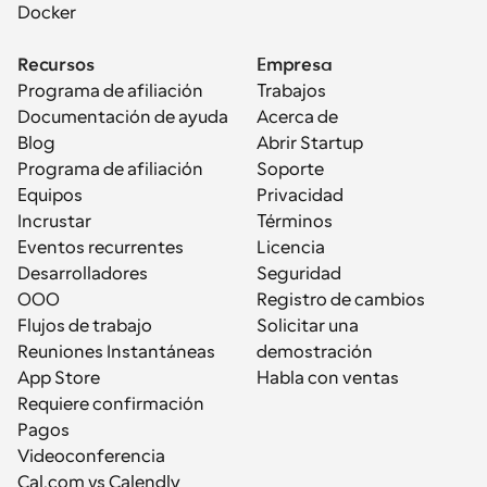
Docker
Recursos
Empresa
Programa de afiliación
Trabajos
Documentación de ayuda
Acerca de
Blog
Abrir Startup
Programa de afiliación
Soporte
Equipos
Privacidad
Incrustar
Términos
Eventos recurrentes
Licencia
Desarrolladores
Seguridad
OOO
Registro de cambios
Flujos de trabajo
Solicitar una 
Reuniones Instantáneas
demostración
App Store
Habla con ventas
Requiere confirmación
Pagos
Videoconferencia
Cal.com vs Calendly