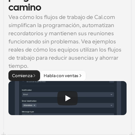
camino
Vea cómo los flujos de trabajo de Cal.com 
simplifican la programación, automatizan 
recordatorios y mantienen sus reuniones 
funcionando sin problemas. Vea ejemplos 
reales de cómo los equipos utilizan los flujos 
de trabajo para reducir ausencias y ahorrar 
tiempo.
Comienza
Habla con ventas