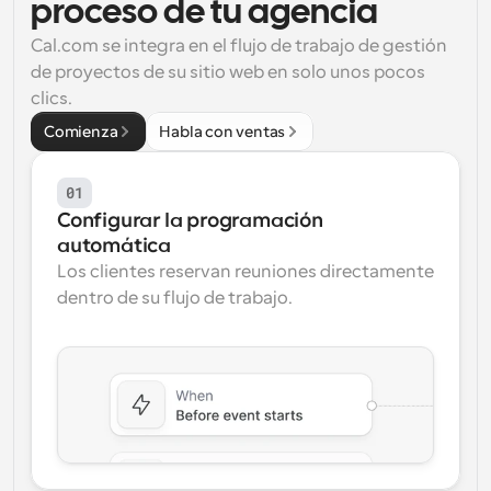
proceso de tu agencia
Flujos de trabajo
Cal.com se integra en el flujo de trabajo de gestión 
Automatiza la programación y los recordatorios
de proyectos de su sitio web en solo unos pocos 
clics.
Blog
Mantente al día con las últimas noticias y 
Comienza
Habla con ventas
Programación potenciadda con llamadas 
actualizaciones
impulsadas por IA
01
Reuniones Instantáneas
Reúnete con clientes en minutos
Configurar la programación 
automática
Los clientes reservan reuniones directamente 
Enlaces de Grupo Dinámico
Reserva reuniones de forma fluida con varias personas
dentro de su flujo de trabajo.
Webhooks
Recibe notificaciones cuando ocurra algo