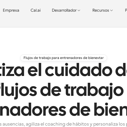
Empresa
Cal.ai
Desarrollador
Recursos
P
Flujos de trabajo para entrenadores de bienestar
za el cuidado de
flujos de trabajo
nadores de bie
 ausencias, agiliza el coaching de hábitos y personaliza los 