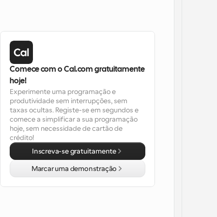
Comece com o Cal.com gratuitamente 
hoje!
Experimente uma programação e 
produtividade sem interrupções, sem 
taxas ocultas. Registe-se em segundos e 
comece a simplificar a sua programação 
hoje, sem necessidade de cartão de 
crédito!
Inscreva-se gratuitamente
Marcar uma demonstração