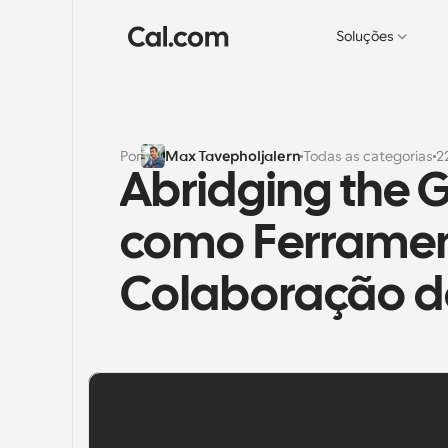
Soluções
Por
Max Tavepholjalern
Todas as categorias
2
Abridging the 
como Ferrament
Colaboração d