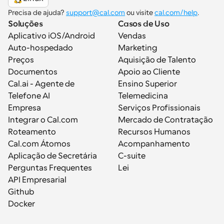
Precisa de ajuda? 
support@cal.com
 ou visite 
cal.com/help
.
Soluções
Casos de Uso
Aplicativo iOS/Android
Vendas
Auto-hospedado
Marketing
Preços
Aquisição de Talento
Documentos
Apoio ao Cliente
Cal.ai - Agente de 
Ensino Superior
Telefone AI
Telemedicina
Empresa
Serviços Profissionais
Integrar o Cal.com
Mercado de Contratação
Roteamento
Recursos Humanos
Cal.com Átomos
Acompanhamento
Aplicação de Secretária
C-suite
Perguntas Frequentes
Lei
API Empresarial
Github
Docker