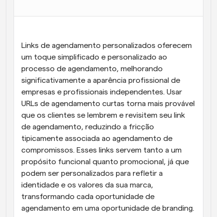
Fluxos de trabalho
Automatizar agendamento e lembretes
Links de agendamento personalizados oferecem 
Blogue
Mantenha-se atualizado com as últimas notícias e 
um toque simplificado e personalizado ao 
Agendamento potenciado com chamadas 
atualizações
impulsionadas por IA
processo de agendamento, melhorando 
significativamente a aparência profissional de 
Reuniões Instantâneas
empresas e profissionais independentes. Usar 
Reunião com clientes em minutos
URLs de agendamento curtas torna mais provável 
que os clientes se lembrem e revisitem seu link 
Links de Grupo Dinâmico
de agendamento, reduzindo a fricção 
Agende reuniões de forma fluida com várias pessoas
tipicamente associada ao agendamento de 
compromissos. Esses links servem tanto a um 
Webhooks
propósito funcional quanto promocional, já que 
Receba notificações quando algo acontecer
podem ser personalizados para refletir a 
identidade e os valores da sua marca, 
transformando cada oportunidade de 
agendamento em uma oportunidade de branding.