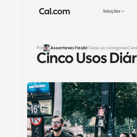
Soluções
Por
Assantewa Heubi
Todas as categorias
Cara
Cinco Usos Diá