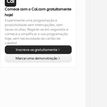
Comece com o Cal.com gratuitamente 
hoje!
Experimente uma programação e 
produtividade sem interrupções, sem 
taxas ocultas. Registe-se em segundos e 
comece a simplificar a sua programação 
hoje, sem necessidade de cartão de 
crédito!
Inscreva-se gratuitamente
Marcar uma demonstração