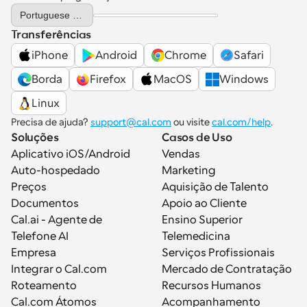
Select Language
Portuguese (Portugal)
Transferências
iPhone
Android
Chrome
Safari
Borda
Firefox
MacOS
Windows
Linux
Precisa de ajuda? 
support@cal.com
 ou visite 
cal.com/help
.
Soluções
Casos de Uso
Aplicativo iOS/Android
Vendas
Auto-hospedado
Marketing
Preços
Aquisição de Talento
Documentos
Apoio ao Cliente
Cal.ai - Agente de 
Ensino Superior
Telefone AI
Telemedicina
Empresa
Serviços Profissionais
Integrar o Cal.com
Mercado de Contratação
Roteamento
Recursos Humanos
Cal.com Átomos
Acompanhamento