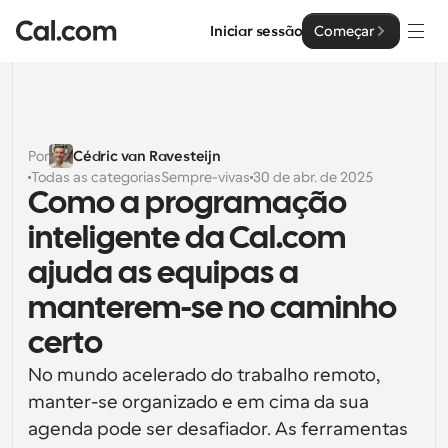
Iniciar sessão
Começar
Soluções
Soluções
Por
Cédric van Ravesteijn
Todas as categorias
Sempre-vivas
30 de abr. de 2025
Por tamanho da equipa
Empresa
Como a programação 
Para Indivíduos
inteligente da Cal.com 
Agendamento pessoal simplificado
Cal.ai
ajuda as equipas a 
Para Equipas
manterem-se no caminho 
Agendamento colaborativo para grupos
Desenvolvedor
certo
Para Organizações
Documentação do Desenvolvedor
Recursos
Equipas maiores que agendam para um maior controlo 
No mundo acelerado do trabalho remoto, 
Documentação para a plataforma Cal.com
e segurança
manter-se organizado e em cima da sua 
Tipo de Letra: Cal Sans UI & Text
agenda pode ser desafiador. As ferramentas 
Preços
API
Para Empresas
O nosso próprio tipo de letra variável para o design de 