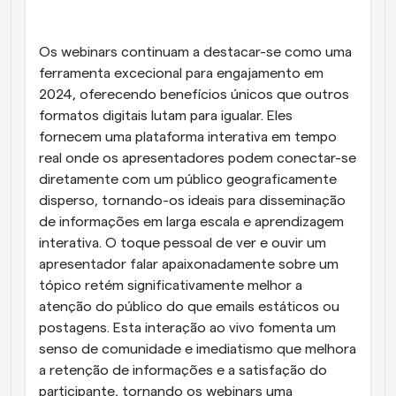
Fluxos de trabalho
Automatizar agendamento e lembretes
Os webinars continuam a destacar-se como uma 
ferramenta excecional para engajamento em 
Blogue
2024, oferecendo benefícios únicos que outros 
Mantenha-se atualizado com as últimas notícias e 
Agendamento potenciado com chamadas 
formatos digitais lutam para igualar. Eles 
atualizações
impulsionadas por IA
fornecem uma plataforma interativa em tempo 
Reuniões Instantâneas
real onde os apresentadores podem conectar-se 
Reunião com clientes em minutos
diretamente com um público geograficamente 
disperso, tornando-os ideais para disseminação 
Links de Grupo Dinâmico
de informações em larga escala e aprendizagem 
Agende reuniões de forma fluida com várias pessoas
interativa. O toque pessoal de ver e ouvir um 
apresentador falar apaixonadamente sobre um 
Webhooks
tópico retém significativamente melhor a 
Receba notificações quando algo acontecer
atenção do público do que emails estáticos ou 
postagens. Esta interação ao vivo fomenta um 
senso de comunidade e imediatismo que melhora 
a retenção de informações e a satisfação do 
participante, tornando os webinars uma 