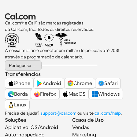
Cal.com® e Cal® são marcas registadas 
da Cal.com, Inc. Todos os direitos reservados.
A nossa missão é conectar um milhar de pessoas até 2031 
através da programação de calendário.
Select Language
Portuguese (Portugal)
Transferências
iPhone
Android
Chrome
Safari
Borda
Firefox
MacOS
Windows
Linux
Precisa de ajuda? 
support@cal.com
 ou visite 
cal.com/help
.
Soluções
Casos de Uso
Aplicativo iOS/Android
Vendas
Auto-hospedado
Marketing