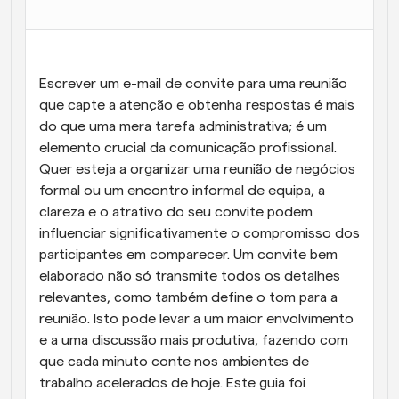
Fluxos de trabalho
Automatizar agendamento e lembretes
Escrever um e-mail de convite para uma reunião 
Blogue
Mantenha-se atualizado com as últimas notícias e 
que capte a atenção e obtenha respostas é mais 
Agendamento potenciado com chamadas 
atualizações
impulsionadas por IA
do que uma mera tarefa administrativa; é um 
elemento crucial da comunicação profissional. 
Reuniões Instantâneas
Quer esteja a organizar uma reunião de negócios 
Reunião com clientes em minutos
formal ou um encontro informal de equipa, a 
clareza e o atrativo do seu convite podem 
Links de Grupo Dinâmico
influenciar significativamente o compromisso dos 
Agende reuniões de forma fluida com várias pessoas
participantes em comparecer. Um convite bem 
elaborado não só transmite todos os detalhes 
Webhooks
relevantes, como também define o tom para a 
Receba notificações quando algo acontecer
reunião. Isto pode levar a um maior envolvimento 
e a uma discussão mais produtiva, fazendo com 
que cada minuto conte nos ambientes de 
trabalho acelerados de hoje. Este guia foi 