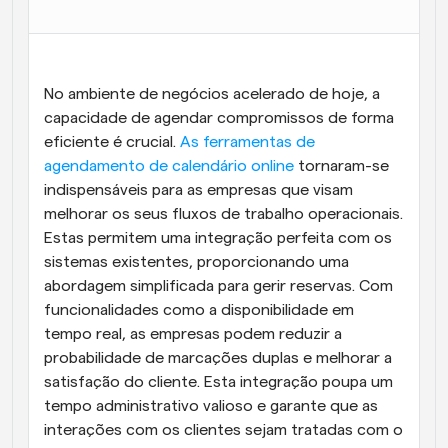
Fluxos de trabalho
Automatizar agendamento e lembretes
No ambiente de negócios acelerado de hoje, a 
Blogue
Mantenha-se atualizado com as últimas notícias e 
capacidade de agendar compromissos de forma 
Agendamento potenciado com chamadas 
atualizações
impulsionadas por IA
eficiente é crucial. 
As ferramentas de 
agendamento de calendário online
 tornaram-se 
Reuniões Instantâneas
indispensáveis para as empresas que visam 
Reunião com clientes em minutos
melhorar os seus fluxos de trabalho operacionais. 
Estas permitem uma integração perfeita com os 
Links de Grupo Dinâmico
sistemas existentes, proporcionando uma 
Agende reuniões de forma fluida com várias pessoas
abordagem simplificada para gerir reservas. Com 
funcionalidades como a disponibilidade em 
Webhooks
tempo real, as empresas podem reduzir a 
Receba notificações quando algo acontecer
probabilidade de marcações duplas e melhorar a 
satisfação do cliente. Esta integração poupa um 
tempo administrativo valioso e garante que as 
interações com os clientes sejam tratadas com o 