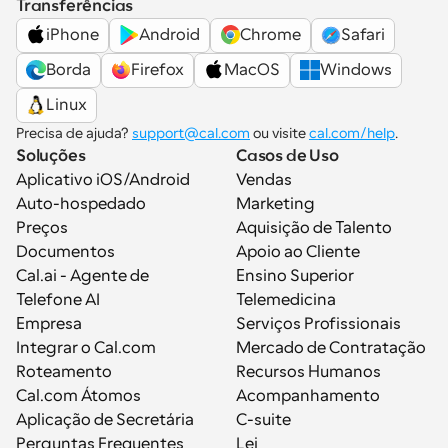
Transferências
iPhone
Android
Chrome
Safari
Borda
Firefox
MacOS
Windows
Linux
Precisa de ajuda? 
support@cal.com
 ou visite 
cal.com/help
.
Soluções
Casos de Uso
Aplicativo iOS/Android
Vendas
Auto-hospedado
Marketing
Preços
Aquisição de Talento
Documentos
Apoio ao Cliente
Cal.ai - Agente de 
Ensino Superior
Telefone AI
Telemedicina
Empresa
Serviços Profissionais
Integrar o Cal.com
Mercado de Contratação
Roteamento
Recursos Humanos
Cal.com Átomos
Acompanhamento
Aplicação de Secretária
C-suite
Perguntas Frequentes
Lei