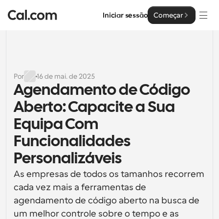
Iniciar sessão
Começar
Soluções
Soluções
Por
16 de mai. de 2025
Agendamento de Código 
Por tamanho da equipa
Empresa
Aberto: Capacite a Sua 
Para Indivíduos
Agendamento pessoal simplificado
Equipa Com 
Cal.ai
Funcionalidades 
Para Equipas
Agendamento colaborativo para grupos
Desenvolvedor
Personalizáveis
Para Organizações
As empresas de todos os tamanhos recorrem 
Documentação do Desenvolvedor
Recursos
Equipas maiores que agendam para um maior controlo 
cada vez mais a ferramentas de 
Documentação para a plataforma Cal.com
e segurança
agendamento de código aberto na busca de 
Tipo de Letra: Cal Sans UI & Text
Preços
API
Para Empresas
O nosso próprio tipo de letra variável para o design de 
um melhor controle sobre o tempo e as 