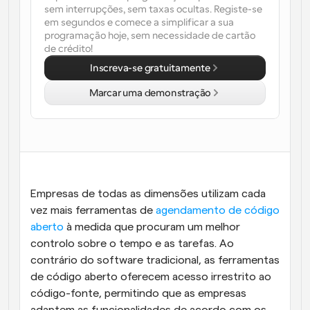
sem interrupções, sem taxas ocultas. Registe-se 
em segundos e comece a simplificar a sua 
Fluxos de trabalho
programação hoje, sem necessidade de cartão 
Automatizar agendamento e lembretes
de crédito!
Blogue
Inscreva-se gratuitamente
Mantenha-se atualizado com as últimas notícias e 
Agendamento potenciado com chamadas 
atualizações
Marcar uma demonstração
impulsionadas por IA
Reuniões Instantâneas
Reunião com clientes em minutos
Links de Grupo Dinâmico
Agende reuniões de forma fluida com várias pessoas
Empresas de todas as dimensões utilizam cada 
vez mais ferramentas de 
agendamento de código 
Webhooks
aberto
 à medida que procuram um melhor 
Receba notificações quando algo acontecer
controlo sobre o tempo e as tarefas. Ao 
contrário do software tradicional, as ferramentas 
de código aberto oferecem acesso irrestrito ao 
código-fonte, permitindo que as empresas 