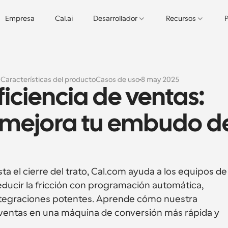
Empresa
Cal.ai
Desarrollador
Recursos
P
s
Características del producto
Casos de uso
8 may 2025
iciencia de ventas: 
mejora tu embudo de
a el cierre del trato, Cal.com ayuda a los equipos de 
reducir la fricción con programación automática, 
ntegraciones potentes. Aprende cómo nuestra 
entas en una máquina de conversión más rápida y 