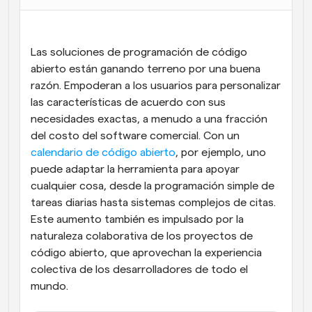
Flujos de trabajo
Automatiza la programación y los recordatorios
Las soluciones de programación de código 
Blog
abierto están ganando terreno por una buena 
Mantente al día con las últimas noticias y 
razón. Empoderan a los usuarios para personalizar 
Programación potenciadda con llamadas 
actualizaciones
impulsadas por IA
las características de acuerdo con sus 
necesidades exactas, a menudo a una fracción 
Reuniones Instantáneas
del costo del software comercial. Con un
Reúnete con clientes en minutos
calendario de código abierto
, por ejemplo, uno 
puede adaptar la herramienta para apoyar 
Enlaces de Grupo Dinámico
cualquier cosa, desde la programación simple de 
Reserva reuniones de forma fluida con varias personas
tareas diarias hasta sistemas complejos de citas. 
Este aumento también es impulsado por la 
Webhooks
naturaleza colaborativa de los proyectos de 
Recibe notificaciones cuando ocurra algo
código abierto, que aprovechan la experiencia 
colectiva de los desarrolladores de todo el 
mundo.