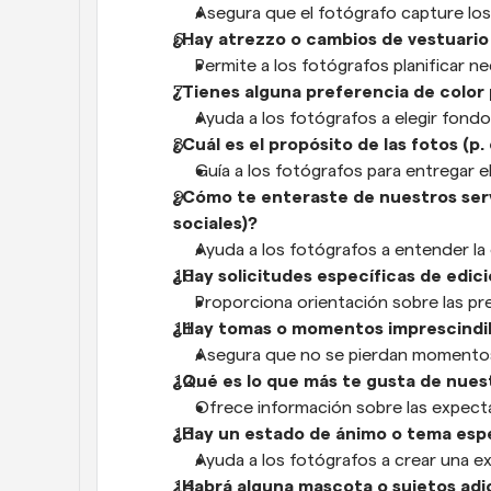
Asegura que el fotógrafo capture lo
¿Hay atrezzo o cambios de vestuario
Permite a los fotógrafos planificar n
¿Tienes alguna preferencia de color 
Ayuda a los fotógrafos a elegir fond
¿Cuál es el propósito de las fotos (p.
Guía a los fotógrafos para entregar e
¿Cómo te enteraste de nuestros servici
sociales)?
Ayuda a los fotógrafos a entender la 
¿Hay solicitudes específicas de edici
Proporciona orientación sobre las p
¿Hay tomas o momentos imprescindi
Asegura que no se pierdan momentos
¿Qué es lo que más te gusta de nuest
Ofrece información sobre las expectat
¿Hay un estado de ánimo o tema espec
Ayuda a los fotógrafos a crear una e
¿Habrá alguna mascota o sujetos adic