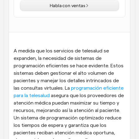
Habla con ventas
Flujos de trabajo
Automatiza la programación y los recordatorios
Blog
Mantente al día con las últimas noticias y 
Programación potenciadda con llamadas 
actualizaciones
impulsadas por IA
A medida que los servicios de telesalud se 
Reuniones Instantáneas
expanden, la necesidad de sistemas de 
Reúnete con clientes en minutos
programación eficientes se hace evidente. Estos 
sistemas deben gestionar el alto volumen de 
Enlaces de Grupo Dinámico
pacientes y manejar los detalles intrincados de 
Reserva reuniones de forma fluida con varias personas
las consultas virtuales. La 
programación eficiente 
para la telesalud
 asegura que los proveedores de 
Webhooks
atención médica puedan maximizar su tiempo y 
Recibe notificaciones cuando ocurra algo
recursos, mejorando así la atención al paciente. 
Un sistema de programación optimizado reduce 
los tiempos de espera y garantiza que los 
pacientes reciban atención médica oportuna, 