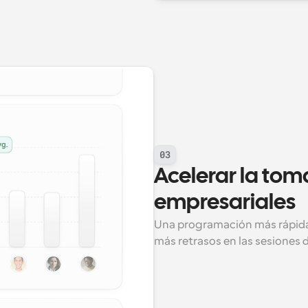
03
Acelerar la tom
empresariales
Una programación más rápida e
más retrasos en las sesiones d