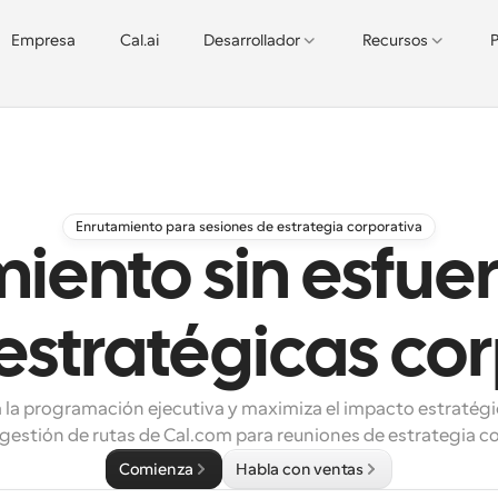
Empresa
Cal.ai
Desarrollador
Recursos
P
Enrutamiento para sesiones de estrategia corporativa
iento sin esfue
estratégicas co
 la programación ejecutiva y maximiza el impacto estratégic
gestión de rutas de Cal.com para reuniones de estrategia co
Comienza
Habla con ventas