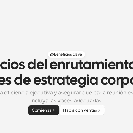
Beneficios clave
cios del enrutamiento
es de estrategia corp
la eficiencia ejecutiva y asegurar que cada reunión es
incluya las voces adecuadas.
Comienza
Habla con ventas