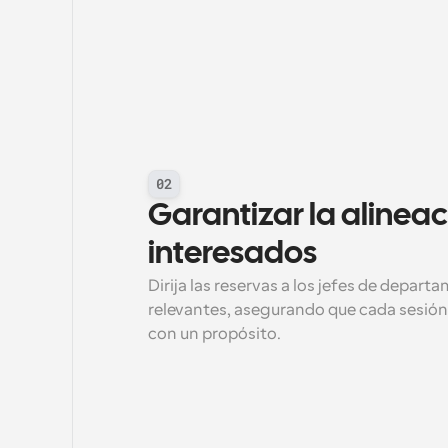
02
Garantizar la alineaci
interesados
Dirija las reservas a los jefes de depar
relevantes, asegurando que cada sesión 
con un propósito.