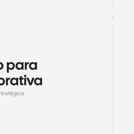
 para 
orativa
tratégica 