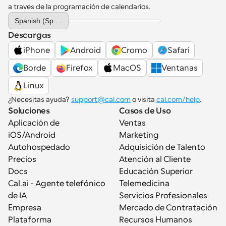
a través de la programación de calendarios.
Select Language
Spanish (Spain)
Descargas
iPhone
Android
Cromo
Safari
Borde
Firefox
MacOS
Ventanas
Linux
¿Necesitas ayuda? 
support@cal.com
 o visita 
cal.com/help
.
Soluciones
Casos de Uso
Aplicación de 
Ventas
iOS/Android
Marketing
Autohospedado
Adquisición de Talento
Precios
Atención al Cliente
Docs
Educación Superior
Cal.ai - Agente telefónico 
Telemedicina
de IA
Servicios Profesionales
Empresa
Mercado de Contratación
Plataforma
Recursos Humanos