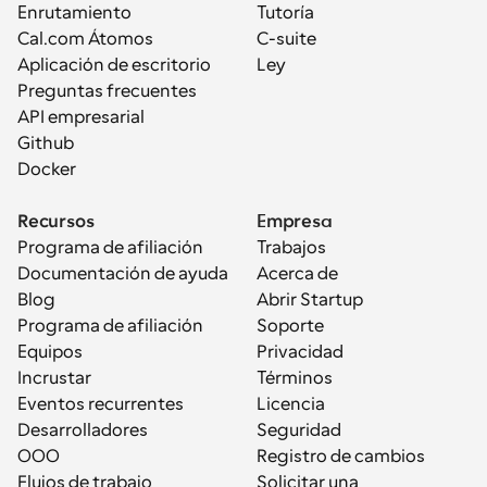
Enrutamiento
Tutoría
Cal.com Átomos
C-suite
Aplicación de escritorio
Ley
Preguntas frecuentes
API empresarial
Github
Docker
Recursos
Empresa
Programa de afiliación
Trabajos
Documentación de ayuda
Acerca de
Blog
Abrir Startup
Programa de afiliación
Soporte
Equipos
Privacidad
Incrustar
Términos
Eventos recurrentes
Licencia
Desarrolladores
Seguridad
OOO
Registro de cambios
Flujos de trabajo
Solicitar una 