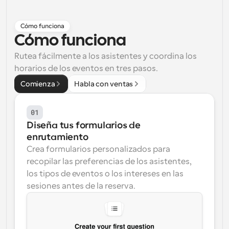
Flujos de trabajo
Cómo funciona
Automatiza la programación y los recordatorios
Cómo funciona
Blog
Rutea fácilmente a los asistentes y coordina los 
Mantente al día con las últimas noticias y 
Programación potenciadda con llamadas 
horarios de los eventos en tres pasos.
actualizaciones
impulsadas por IA
Comienza
Habla con ventas
Reuniones Instantáneas
Reúnete con clientes en minutos
01
Diseña tus formularios de 
Enlaces de Grupo Dinámico
enrutamiento
Reserva reuniones de forma fluida con varias personas
Crea formularios personalizados para 
recopilar las preferencias de los asistentes, 
Webhooks
los tipos de eventos o los intereses en las 
Recibe notificaciones cuando ocurra algo
sesiones antes de la reserva.