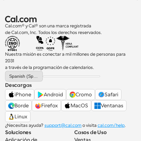
Cal.com® y Cal® son una marca registrada 
de Cal.com, Inc. Todos los derechos reservados.
Nuestra misión es conectar a mil millones de personas para 
2031 
a través de la programación de calendarios.
Select Language
Spanish (Spain)
Descargas
iPhone
Android
Cromo
Safari
Borde
Firefox
MacOS
Ventanas
Linux
¿Necesitas ayuda? 
support@cal.com
 o visita 
cal.com/help
.
Soluciones
Casos de Uso
Aplicación de 
Ventas