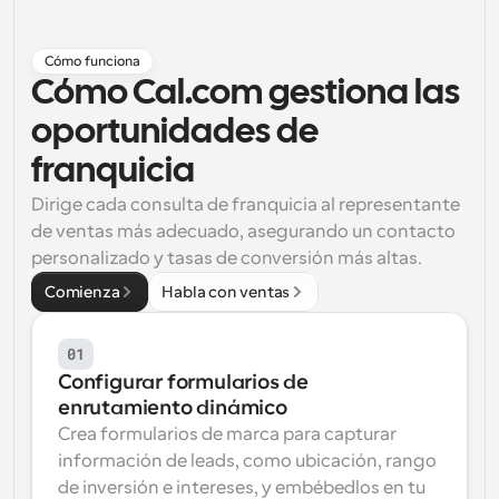
Flujos de trabajo
Automatiza la programación y los recordatorios
Cómo funciona
Cómo Cal.com gestiona las 
Blog
oportunidades de 
Mantente al día con las últimas noticias y 
Programación potenciadda con llamadas 
actualizaciones
impulsadas por IA
franquicia
Reuniones Instantáneas
Dirige cada consulta de franquicia al representante 
Reúnete con clientes en minutos
de ventas más adecuado, asegurando un contacto 
personalizado y tasas de conversión más altas.
Enlaces de Grupo Dinámico
Comienza
Habla con ventas
Reserva reuniones de forma fluida con varias personas
01
Webhooks
Recibe notificaciones cuando ocurra algo
Configurar formularios de 
enrutamiento dinámico
Crea formularios de marca para capturar 
información de leads, como ubicación, rango 
de inversión e intereses, y embébedlos en tu 