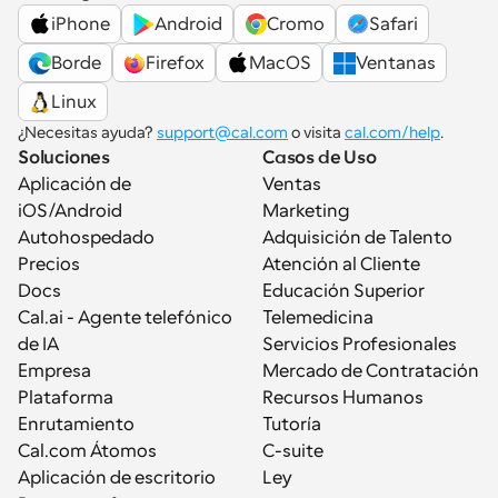
iPhone
Android
Cromo
Safari
Borde
Firefox
MacOS
Ventanas
Linux
¿Necesitas ayuda? 
support@cal.com
 o visita 
cal.com/help
.
Soluciones
Casos de Uso
Aplicación de 
Ventas
iOS/Android
Marketing
Autohospedado
Adquisición de Talento
Precios
Atención al Cliente
Docs
Educación Superior
Cal.ai - Agente telefónico 
Telemedicina
de IA
Servicios Profesionales
Empresa
Mercado de Contratación
Plataforma
Recursos Humanos
Enrutamiento
Tutoría
Cal.com Átomos
C-suite
Aplicación de escritorio
Ley