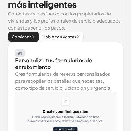
más inteligentes
Flujos de trabajo
Conéctese sin esfuerzo con los propietarios de 
Automatiza la programación y los recordatorios
viviendas y los profesionales de servicio adecuados 
Blog
con estos sencillos pasos.
Mantente al día con las últimas noticias y 
Programación potenciadda con llamadas 
Comienza
Habla con ventas
actualizaciones
impulsadas por IA
Reuniones Instantáneas
01
Reúnete con clientes en minutos
Personaliza tus formularios de 
enrutamiento
Enlaces de Grupo Dinámico
Crea formularios de reserva personalizados 
Reserva reuniones de forma fluida con varias personas
para recopilar los detalles que necesitas, 
como tipo de servicio, ubicación y urgencia.
Webhooks
Recibe notificaciones cuando ocurra algo