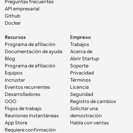
Preguntas frecuentes
API empresarial
Github
Docker
Recursos
Empresa
Programa de afiliación
Trabajos
Documentación de ayuda
Acerca de
Blog
Abrir Startup
Programa de afiliación
Soporte
Equipos
Privacidad
Incrustar
Términos
Eventos recurrentes
Licencia
Desarrolladores
Seguridad
OOO
Registro de cambios
Flujos de trabajo
Solicitar una 
Reuniones Instantáneas
demostración
App Store
Habla con ventas
Requiere confirmación