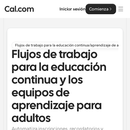
Iniciar sesión
Comienza
Soluciones
Soluciones
Flujos de trabajo para la educación continua/aprendizaje de adultos
Flujos de trabajo
Por tamaño del equipo
Empresa
Para individuos
para la educación
Programación personal hecha simple
Cal.ai
continua y los
Para Equipos
Programación colaborativa para grupos
equipos de
Desarrollador
aprendizaje para
Para desarrolladores
Documentación del Desarrollador
Recursos
Funciones y integraciones poderosas
Documentación para la plataforma Cal.com
adultos
API
Precios
Para empresas
API
Automatiza inscripciones, recordatorios y 
Crea tus propias integraciones con nuestra API pública