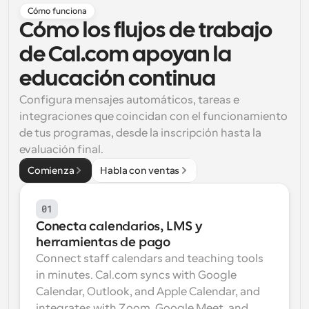
Cómo funciona
Flujos de trabajo
Cómo los flujos de trabajo 
Automatiza la programación y los recordatorios
de Cal.com apoyan la 
Blog
educación continua
Mantente al día con las últimas noticias y 
Programación potenciadda con llamadas 
actualizaciones
impulsadas por IA
Configura mensajes automáticos, tareas e 
integraciones que coincidan con el funcionamiento 
Reuniones Instantáneas
de tus programas, desde la inscripción hasta la 
Reúnete con clientes en minutos
evaluación final.
Comienza
Habla con ventas
Enlaces de Grupo Dinámico
Reserva reuniones de forma fluida con varias personas
01
Webhooks
Conecta calendarios, LMS y 
Recibe notificaciones cuando ocurra algo
herramientas de pago
Connect staff calendars and teaching tools 
in minutes. Cal.com syncs with Google 
Calendar, Outlook, and Apple Calendar, and 
integrates with Zoom, Google Meet, and 