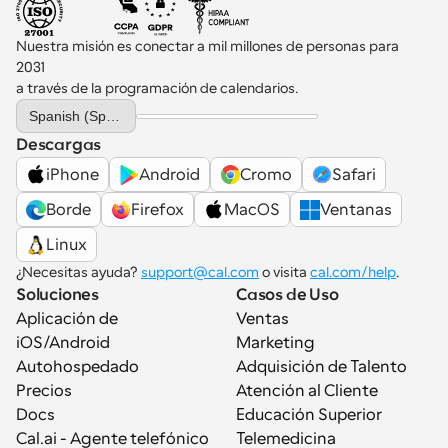
Nuestra misión es conectar a mil millones de personas para 
2031 
a través de la programación de calendarios.
Select Language
Spanish (Spain)
Descargas
iPhone
Android
Cromo
Safari
Borde
Firefox
MacOS
Ventanas
Linux
¿Necesitas ayuda? 
support@cal.com
 o visita 
cal.com/help
.
Soluciones
Casos de Uso
Aplicación de 
Ventas
iOS/Android
Marketing
Autohospedado
Adquisición de Talento
Precios
Atención al Cliente
Docs
Educación Superior
Cal.ai - Agente telefónico 
Telemedicina