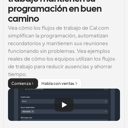
programación en buen
camino
Vea cómo los flujos de trabajo de Cal.com 
simplifican la programación, automatizan 
recordatorios y mantienen sus reuniones 
funcionando sin problemas. Vea ejemplos 
reales de cómo los equipos utilizan los flujos 
de trabajo para reducir ausencias y ahorrar 
tiempo.
Comienza
Habla con ventas