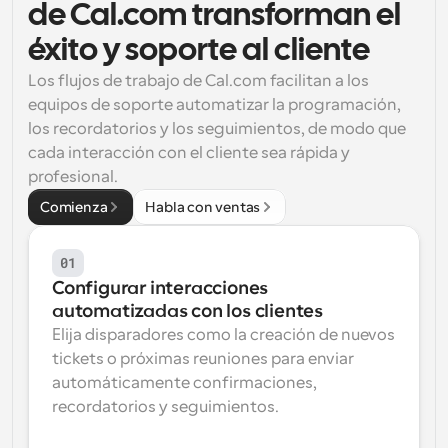
de Cal.com transforman el 
Flujos de trabajo
éxito y soporte al cliente
Automatiza la programación y los recordatorios
Los flujos de trabajo de Cal.com facilitan a los 
Blog
equipos de soporte automatizar la programación, 
Mantente al día con las últimas noticias y 
Programación potenciadda con llamadas 
los recordatorios y los seguimientos, de modo que 
actualizaciones
impulsadas por IA
cada interacción con el cliente sea rápida y 
profesional.
Reuniones Instantáneas
Reúnete con clientes en minutos
Comienza
Habla con ventas
Enlaces de Grupo Dinámico
01
Reserva reuniones de forma fluida con varias personas
Configurar interacciones 
automatizadas con los clientes
Webhooks
Elija disparadores como la creación de nuevos 
Recibe notificaciones cuando ocurra algo
tickets o próximas reuniones para enviar 
automáticamente confirmaciones, 
recordatorios y seguimientos.