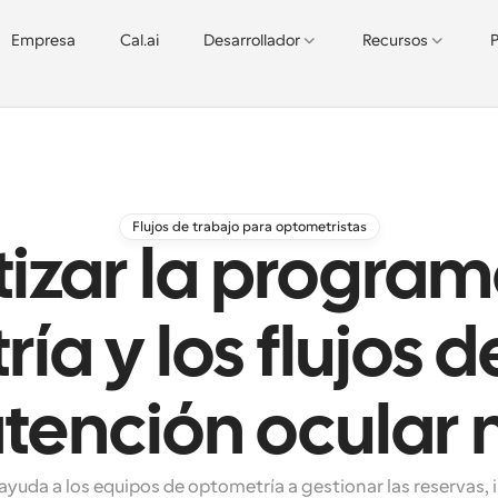
Empresa
Cal.ai
Desarrollador
Recursos
P
Flujos de trabajo para optometristas
izar la program
ía y los flujos d
atención ocula
yuda a los equipos de optometría a gestionar las reservas, i