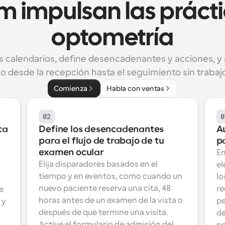
m impulsan las prácti
optometría
s calendarios, define desencadenantes y acciones, y 
o desde la recepción hasta el seguimiento sin trabaj
Comienza
Habla con ventas
02
0
ca
Define los desencadenantes 
A
para el flujo de trabajo de tu 
p
examen ocular
En
Elija disparadores basados en el 
el
tiempo y en eventos, como cuando un 
lo
nuevo paciente reserva una cita, 48 
re
 
horas antes de un examen de la vista o 
pe
y 
después de que termine una visita. 
de
Active el formulario de admisión del 