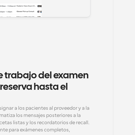
 de trabajo del examen 
reserva hasta el 
ignar a los pacientes al proveedor y a la 
atiza los mensajes posteriores a la 
cetas listas y los recordatorios de recall. 
ente para exámenes completos, 