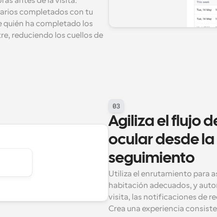
s antes de la visita. 
arios completados con tu 
e quién ha completado los 
re, reduciendo los cuellos de 
03
Agiliza el flujo
ocular desde la 
seguimiento
Utiliza el enrutamiento para as
habitación adecuados, y autom
visita, las notificaciones de re
Crea una experiencia consist