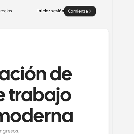
recios
Iniciar sesión
Comienza
ación de
e trabajo
r moderna
ngresos, 