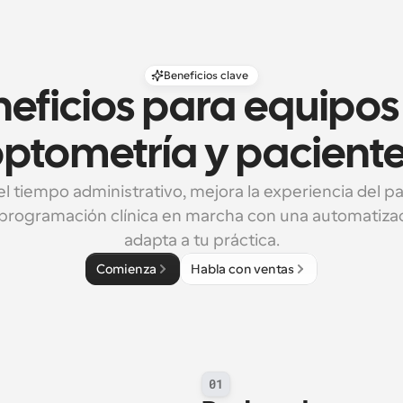
Beneficios clave
eficios para equipos 
ptometría y pacient
l tiempo administrativo, mejora la experiencia del pa
programación clínica en marcha con una automatizac
adapta a tu práctica.
Comienza
Habla con ventas
01