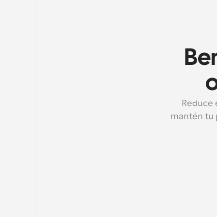
Ben
o
Reduce e
mantén tu 